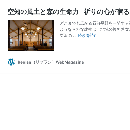
空知の風土と森の生命力 祈りの心が宿る
どこまでも広がる石狩平野を一望する
ような素朴な建物は、地域の善男善女
空
栗沢の …
続きを読む
知
の
風
土
Replan（リプラン）WebMagazine
と
森
の
生
命
力
祈
り
の
心