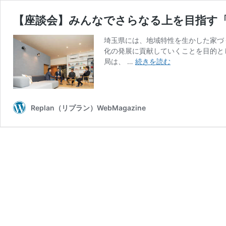
【座談会】みんなでさらなる上を目指す
埼玉県には、地域特性を生かした家づ
化の発展に貢献していくことを目的と
【座
局は、 …
続きを読む
談
会】
み
ん
Replan（リプラン）WebMagazine
な
で
さ
ら
な
る
上
を
目
指
す