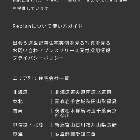
期的に発行し、「住む」「暮らす」をよりよくする情報
を提供しています。
Replanについて
使い方ガイド
出会う
連載記事
住宅実例を見る
写真を見る
お問い合わせ
プレスリリース受付
採用情報
プライバシーポリシー
エリア別：住宅会社一覧
北海道
北海道
道央
道南
道北
道東
東北
青森
岩手
宮城
秋田
山形
福島
関東
茨城
栃木
群馬
埼玉
千葉
東京
神奈川
甲信越・北陸
新潟
富山
石川
福井
山梨
長野
東海
岐阜
静岡
愛知
三重