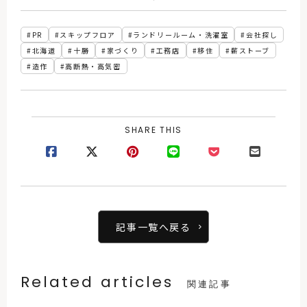
シエイツ・日野桂
へ向かう？」
子さん～
PR
スキップフロア
ランドリールーム・洗濯室
会社探し
北海道
十勝
家づくり
工務店
移住
薪ストーブ
造作
高断熱・高気密
SHARE THIS
記事一覧へ戻る
Related articles
関連記事