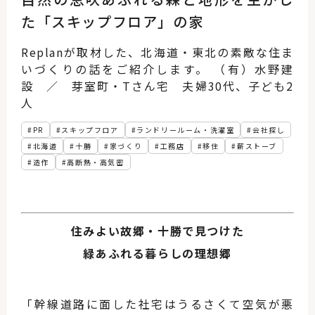
た「スキップフロア」の家
Replanが取材した、北海道・東北の素敵な住ま
いづくりの話をご紹介します。 （有）水野建
設 ／ 芽室町・Tさん宅 夫婦30代、子ども2
人
PR
スキップフロア
ランドリールーム・洗濯室
会社探し
北海道
十勝
家づくり
工務店
移住
薪ストーブ
造作
高断熱・高気密
住みよい故郷・十勝で見つけた
緑あふれる暮らしの理想郷
「幹線道路に面した社宅はうるさくて空気が悪