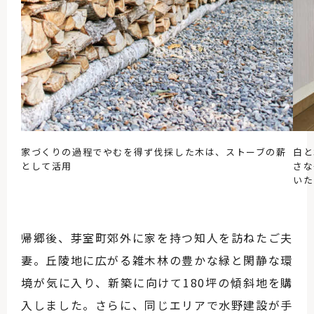
家づくりの過程でやむを得ず伐採した木は、ストーブの薪
白と
として活用
さな
いた
帰郷後、芽室町郊外に家を持つ知人を訪ねたご夫
妻。丘陵地に広がる雑木林の豊かな緑と閑静な環
境が気に入り、新築に向けて180坪の傾斜地を購
入しました。さらに、同じエリアで水野建設が手