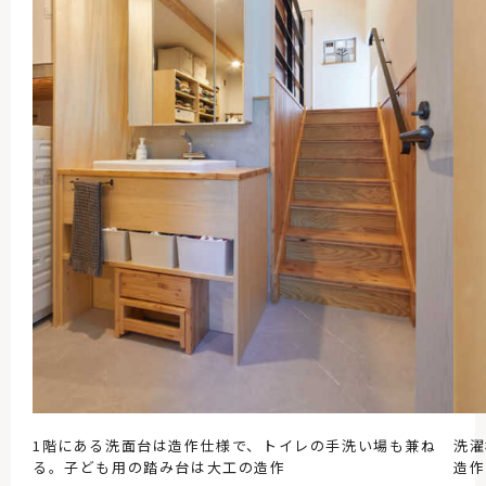
1階にある洗面台は造作仕様で、トイレの手洗い場も兼ね
洗濯
る。子ども用の踏み台は大工の造作
造作