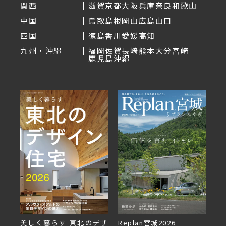
関西
滋賀
京都
大阪
兵庫
奈良
和歌山
中国
鳥取
島根
岡山
広島
山口
四国
徳島
香川
愛媛
高知
九州・沖縄
福岡
佐賀
長崎
熊本
大分
宮崎
鹿児島
沖縄
デザ
Replan宮城2026
Replan北海道VOL.153