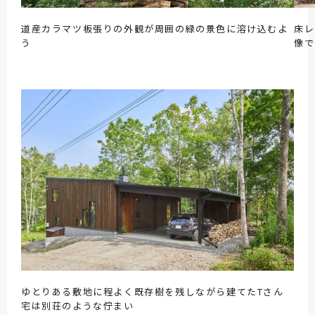
道産カラマツ板張りの外観が周囲の緑の景色に溶け込むよ
床レ
う
像で
ゆとりある敷地に程よく既存樹を残しながら建てたTさん
宅は別荘のような佇まい