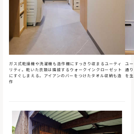
ガス式乾燥機や洗濯機も造作棚にすっきり収まるユーティ
ユー
リティ。乾いた衣類は隣接するウォークインクローゼット
通り
にすぐしまえる。アイアンのバーをつけたタオル収納も造
を生
作