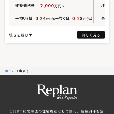
2,000
建築価格帯
坪単価
万円〜
0.24
0.28
平均Ua値
平均C値
事例掲
W/㎡K
c㎡/㎡
続きを読む▼
詳しく見る
ホーム
出会う
1988年に北海道の住宅雑誌として創刊。各種別冊も定