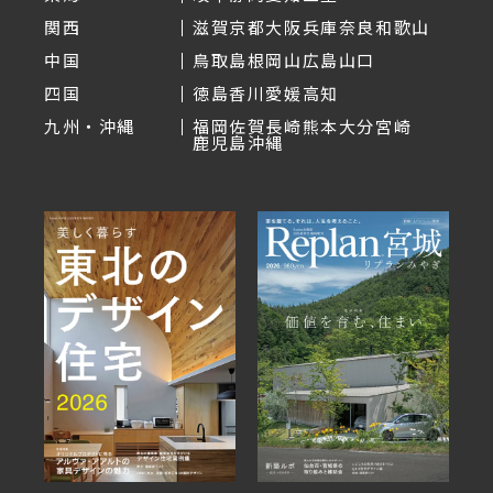
関西
滋賀
京都
大阪
兵庫
奈良
和歌山
中国
鳥取
島根
岡山
広島
山口
四国
徳島
香川
愛媛
高知
九州・沖縄
福岡
佐賀
長崎
熊本
大分
宮崎
鹿児島
沖縄