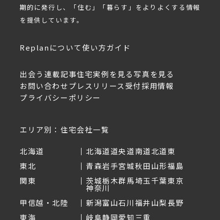
期的に発行し、「住む」「暮らす」をよりよくする情報
を提供しています。
Replanについて
使い方ガイド
出会う
連載記事
住宅実例を見る
写真を見る
お問い合わせ
プレスリリース受付
採用情報
プライバシーポリシー
エリア別：住宅会社一覧
北海道
北海道
道央
道南
道北
道東
東北
青森
岩手
宮城
秋田
山形
福島
関東
茨城
栃木
群馬
埼玉
千葉
東京
神奈川
甲信越・北陸
新潟
富山
石川
福井
山梨
長野
東海
岐阜
静岡
愛知
三重