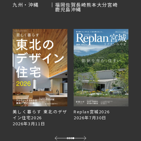
九州・沖縄
福岡
佐賀
長崎
熊本
大分
宮崎
鹿児島
沖縄
美しく暮らす 東北のデザ
Replan宮城2026
Re
イン住宅2026
2026年7月30日
2
2026年3月11日