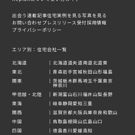
出会う
連載記事
住宅実例を見る
写真を見る
お問い合わせ
プレスリリース受付
採用情報
プライバシーポリシー
エリア別：住宅会社一覧
北海道
北海道
道央
道南
道北
道東
東北
青森
岩手
宮城
秋田
山形
福島
関東
茨城
栃木
群馬
埼玉
千葉
東京
神奈川
甲信越・北陸
新潟
富山
石川
福井
山梨
長野
東海
岐阜
静岡
愛知
三重
関西
滋賀
京都
大阪
兵庫
奈良
和歌山
中国
鳥取
島根
岡山
広島
山口
四国
徳島
香川
愛媛
高知