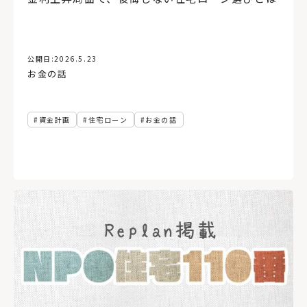
アルヴァ・アアルト
複合施設
農村
代官山蔦屋書店
根室
バルコニー
銭湯
函館蔦屋書店
コミュニティー
民泊
宿泊施設
実家リノベ
お金の話
動線計画
ローカルディベロッパー
住まい
公開日:
2026.5.23
お金の話
セイナヨキ
読解力
農伯
犬と暮らす
絶景
ホテル
LDK
テラス
Ⅱ型キッチン
小上がり和室
アフターメンテナンス
アフターサポート
1年点検
資金計画
住宅ローン
お金の話
オープンハウス
注文住宅
砂箱
木材店
おもちゃ美術館
壁
分散型ホテル
無垢材
板張り
書店
ブレイスメイキング
場づくり
再開発
東京
インテリアコーディネート
内装
インナーガレージ
TSUTAYA
手洗い器
コンパクトハウス
二人暮らし
道北
家づくりのアイデア
8帖
長期優良住宅
ヘルシンキ
手すり
バリアフリー
縦型ブラインド
宮城県
資産価値
環境
太陽光発電
冷房
防災
気候変動
地球温暖化
サステナブル
横型ブラインド、インテリア
設計
施工
ウィンドウトリートメント
アトリエ
ワイナリー
インテリアグリーン
ヌック
マルシェ
地域
地方