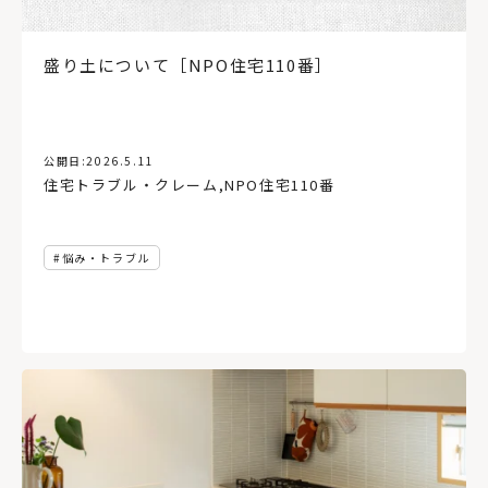
空き家
玄関ポーチ
ショールーム
網走
壁紙
蓄エネ
創エネ
北見市
吹き抜け
旅
住宅雑誌
コンテナハウス
アアルト
省エネ
コンパクト
盛り土について［NPO住宅110番］
サウナ
レイアウト
蔦屋書店
公開日:
2026.5.11
住宅トラブル・クレーム
,
NPO住宅110番
悩み・トラブル