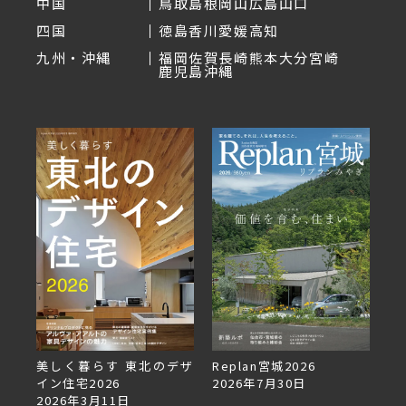
中国
鳥取
島根
岡山
広島
山口
四国
徳島
香川
愛媛
高知
九州・沖縄
福岡
佐賀
長崎
熊本
大分
宮崎
鹿児島
沖縄
デザ
Replan宮城2026
Replan北海道VOL.153
2026年7月30日
2026年6月27日