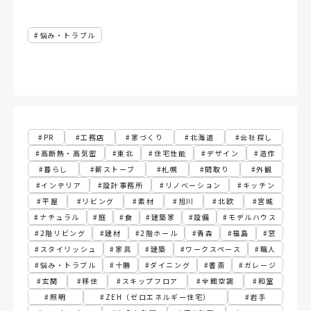
悩み・トラブル
PR
工務店
家づくり
北海道
会社探し
高断熱・高気密
東北
住宅性能
デザイン
造作
暮らし
薪ストーブ
札幌
間取り
外観
インテリア
設計事務所
リノベーション
キッチン
平屋
リビング
素材
旭川
北欧
宮城
ナチュラル
庭
食
建築家
設備
モデルハウス
2階リビング
建材
2階ホール
青森
福島
窓
スタイリッシュ
家具
建築
ワークスペース
職人
悩み・トラブル
十勝
ダイニング
書斎
ガレージ
玄関
移住
スキップフロア
全館空調
和室
照明
ZEH（ゼロエネルギー住宅）
岩手