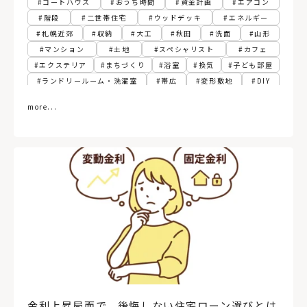
コートハウス
おうち時間
資金計画
エアコン
階段
二世帯住宅
ウッドデッキ
エネルギー
札幌近郊
収納
大工
秋田
洗面
山形
マンション
土地
スペシャリスト
カフェ
エクステリア
まちづくり
浴室
換気
子ども部屋
ランドリールーム・洗濯室
帯広
変形敷地
DIY
フィンランド
パッシブ
江別
胆振
寝室
more...
建て替え
関東
動線
古民家
3階建て
ペレットストーブ
植物
スマートホーム
社長食堂
熱源
グリーン
サンルーム
トイレ
リプラン
テレワーク
RC（コンクリート）造
ペンダントライト
土間
インダストリアル
函館
規格住宅・企画住宅
北から目線
ファミリークローゼット
自然素材
札幌市
関西
木造建築
パッシブ換気
非住宅
ビルトインガレージ
新築
リフォーム
住宅ローン
デンマーク
仙台
オホーツク
高性能住宅
福島県
小上がり
暖房
店舗併用住宅
飾り棚
古民家再生
造作棚
工務店経営
床
変形地
ペット
ロフト
中庭
コンクリートブロック造
後志
オフィス
東川町
イベント
日高
30坪以下
公共施設
金利上昇局面で、後悔しない住宅ローン選びとは