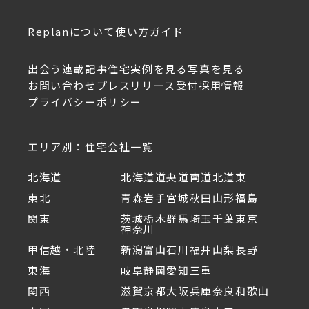
Replanについて
使い方ガイド
出会う
連載記事
住宅実例を見る
写真を見る
お問い合わせ
プレスリリース受付
採用情報
プライバシーポリシー
エリア別：住宅会社一覧
北海道
北海道
道央
道南
道北
道東
東北
青森
岩手
宮城
秋田
山形
福島
関東
茨城
栃木
群馬
埼玉
千葉
東京
神奈川
甲信越・北陸
新潟
富山
石川
福井
山梨
長野
東海
岐阜
静岡
愛知
三重
関西
滋賀
京都
大阪
兵庫
奈良
和歌山