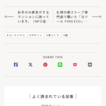
秋冬のみ異音がする
札幌の薪ストーブ専
マンションに困って
門店で聞いた「ヨツ
います。［NPO住宅
ール F400 ECO」の
110番］
魅力とは？
コートハウス
デザイン
家づくり
庭
SHARE THIS
よく読まれている記事
DAILY
WEEKLY