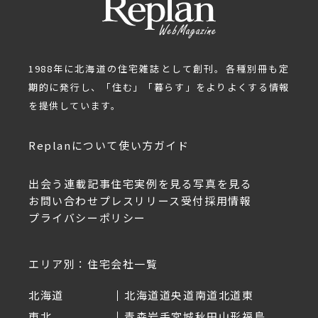
1988年に北海道の住宅雑誌として創刊。各種別冊も定
期的に発行し、「住む」「暮らす」をよりよくする情報
を提供しています。
Replanについて
使い方ガイド
出会う
連載記事
住宅実例を見る
写真を見る
お問い合わせ
プレスリリース受付
採用情報
プライバシーポリシー
エリア別：住宅会社一覧
北海道
北海道
道央
道南
道北
道東
東北
青森
岩手
宮城
秋田
山形
福島