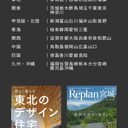
関東
茨城
栃木
群馬
埼玉
千葉
東京
神奈川
甲信越・北陸
新潟
富山
石川
福井
山梨
長野
東海
岐阜
静岡
愛知
三重
関西
滋賀
京都
大阪
兵庫
奈良
和歌山
中国
鳥取
島根
岡山
広島
山口
四国
徳島
香川
愛媛
高知
九州・沖縄
福岡
佐賀
長崎
熊本
大分
宮崎
鹿児島
沖縄