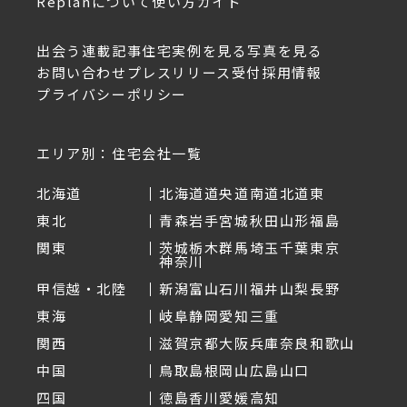
Replanについて
使い方ガイド
出会う
連載記事
住宅実例を見る
写真を見る
お問い合わせ
プレスリリース受付
採用情報
プライバシーポリシー
エリア別：住宅会社一覧
北海道
北海道
道央
道南
道北
道東
東北
青森
岩手
宮城
秋田
山形
福島
関東
茨城
栃木
群馬
埼玉
千葉
東京
神奈川
甲信越・北陸
新潟
富山
石川
福井
山梨
長野
東海
岐阜
静岡
愛知
三重
関西
滋賀
京都
大阪
兵庫
奈良
和歌山
中国
鳥取
島根
岡山
広島
山口
四国
徳島
香川
愛媛
高知