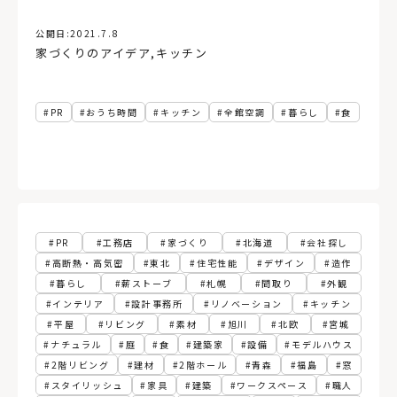
公開日:
2021.7.8
家づくりのアイデア
,
キッチン
PR
おうち時間
キッチン
全館空調
暮らし
食
PR
工務店
家づくり
北海道
会社探し
高断熱・高気密
東北
住宅性能
デザイン
造作
暮らし
薪ストーブ
札幌
間取り
外観
インテリア
設計事務所
リノベーション
キッチン
平屋
リビング
素材
旭川
北欧
宮城
ナチュラル
庭
食
建築家
設備
モデルハウス
2階リビング
建材
2階ホール
青森
福島
窓
スタイリッシュ
家具
建築
ワークスペース
職人