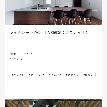
横型ブラインド、インテリア
設計
施工
ウィンドウトリートメント
アトリエ
ワイナリー
インテリアグリーン
ヌック
マルシェ
地域
地方
空き家
玄関ポーチ
ショールーム
網走
壁紙
蓄エネ
創エネ
北見市
吹き抜け
旅
住宅雑誌
コンテナハウス
アアルト
省エネ
コンパクト
キッチンが中心の、LDK間取りプラン vol.2
サウナ
レイアウト
蔦屋書店
公開日:
2018.5.22
キッチン
キッチン
ダイニング
リビング
家づくり
間取り