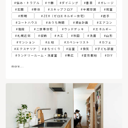
悩み・トラブル
十勝
ダイニング
書斎
ガレージ
玄関
移住
スキップフロア
全館空調
和室
照明
ZEH（ゼロエネルギー住宅）
岩手
コートハウス
おうち時間
資金計画
エアコン
階段
二世帯住宅
ウッドデッキ
エネルギー
札幌近郊
収納
大工
秋田
洗面
山形
マンション
土地
スペシャリスト
カフェ
エクステリア
まちづくり
浴室
換気
子ども部屋
ランドリールーム・洗濯室
帯広
変形敷地
DIY
パッシブ
江別
フィンランド
胆振
寝室
more...
建て替え
関東
動線
古民家
3階建て
ペレットストーブ
植物
スマートホーム
社長食堂
熱源
グリーン
サンルーム
トイレ
リプラン
テレワーク
RC（コンクリート）造
ペンダントライト
土間
インダストリアル
函館
規格住宅・企画住宅
北から目線
ファミリークローゼット
自然素材
札幌市
関西
木造建築
パッシブ換気
非住宅
ビルトインガレージ
新築
リフォーム
住宅ローン
デンマーク
仙台
オホーツク
高性能住宅
福島県
小上がり
暖房
店舗併用住宅
飾り棚
古民家再生