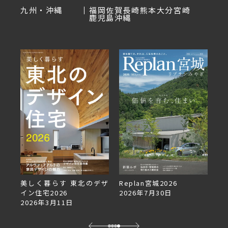
九州・沖縄
福岡
佐賀
長崎
熊本
大分
宮崎
鹿児島
沖縄
美しく暮らす 東北のデザ
Replan宮城2026
Re
イン住宅2026
2026年7月30日
2
2026年3月11日