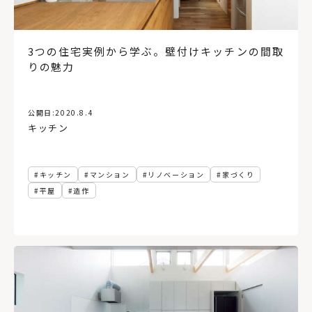
造作棚
工務店経営
床
変形地
ペット
ロフト
中庭
コンクリートブロック造
後志
オフィス
東川町
イベント
日高
30坪以下
公共施設
3つの住宅実例から学ぶ。壁付けキッチンの間取
アルヴァ・アアルト
複合施設
農村
代官山蔦屋書店
りの魅力
根室
バルコニー
銭湯
函館蔦屋書店
コミュニティー
民泊
宿泊施設
実家リノベ
お金の話
動線計画
ローカルディベロッパー
住まい
公開日:
2020.8.4
キッチン
セイナヨキ
読解力
農伯
犬と暮らす
絶景
ホテル
LDK
テラス
Ⅱ型キッチン
小上がり和室
アフターメンテナンス
アフターサポート
1年点検
キッチン
マンション
リノベーション
家づくり
オープンハウス
注文住宅
砂箱
木材店
平屋
造作
おもちゃ美術館
壁
分散型ホテル
無垢材
板張り
書店
ブレイスメイキング
場づくり
再開発
東京
インテリアコーディネート
内装
インナーガレージ
TSUTAYA
手洗い器
コンパクトハウス
二人暮らし
道北
家づくりのアイデア
8帖
長期優良住宅
ヘルシンキ
手すり
バリアフリー
縦型ブラインド
宮城県
資産価値
環境
太陽光発電
冷房
防災
気候変動
地球温暖化
サステナブル