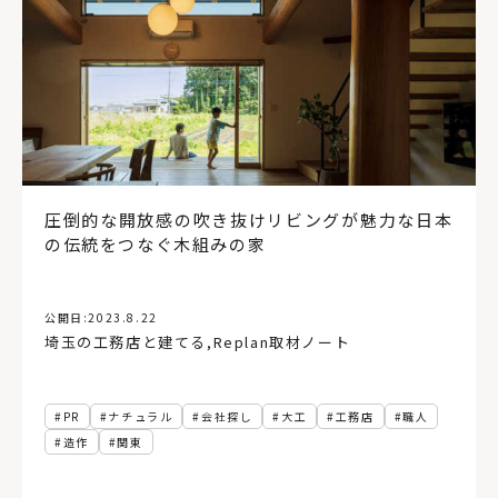
圧倒的な開放感の吹き抜けリビングが魅力な日本
の伝統をつなぐ木組みの家
公開日:
2023.8.22
埼玉の工務店と建てる
,
Replan取材ノート
PR
ナチュラル
会社探し
大工
工務店
職人
造作
関東