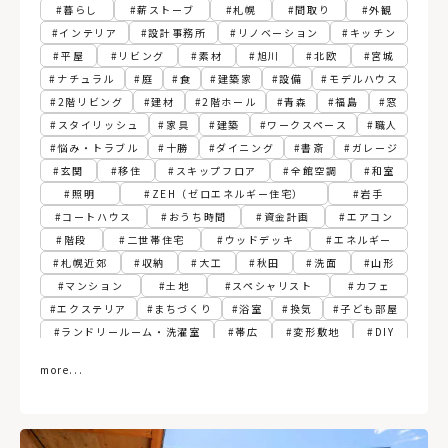
暮らし
薪ストーブ
札幌
間取り
外観
インテリア
設計事務所
リノベーション
キッチン
平屋
リビング
素材
旭川
北欧
宮城
ナチュラル
庭
食
建築家
設備
モデルハウス
2階リビング
建材
2階ホール
青森
福島
窓
スタイリッシュ
家具
建築
ワークスペース
職人
悩み・トラブル
十勝
ダイニング
書斎
ガレージ
玄関
移住
スキップフロア
全館空調
和室
照明
ZEH（ゼロエネルギー住宅）
岩手
コートハウス
おうち時間
資金計画
エアコン
階段
二世帯住宅
ウッドデッキ
エネルギー
札幌近郊
収納
大工
秋田
洗面
山形
マンション
土地
スペシャリスト
カフェ
エクステリア
まちづくり
浴室
換気
子ども部屋
ランドリールーム・洗濯室
帯広
変形敷地
DIY
フィンランド
パッシブ
江別
胆振
寝室
more...
建て替え
関東
動線
古民家
3階建て
ペレットストーブ
植物
スマートホーム
社長食堂
熱源
グリーン
サンルーム
トイレ
リプラン
テレワーク
RC（コンクリート）造
ペンダントライト