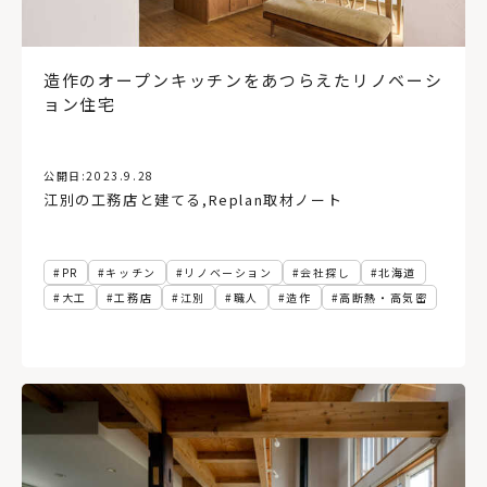
造作のオープンキッチンをあつらえたリノベーシ
ョン住宅
公開日:
2023.9.28
江別の工務店と建てる
,
Replan取材ノート
PR
キッチン
リノベーション
会社探し
北海道
大工
工務店
江別
職人
造作
高断熱・高気密