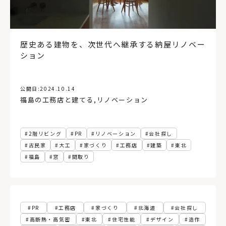
歴史ある建物を、次世代へ継承する納屋リノベー
ション
公開日:
2024.10.14
福島の工務店と建てる
,
リノベーション
2階リビング
PR
リノベーション
会社探し
古民家
大工
家づくり
工務店
建築
東北
福島
窓
間取り
PR
工務店
家づくり
北海道
会社探し
高断熱・高気密
東北
住宅性能
デザイン
造作