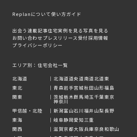
Replanについて
使い方ガイド
出会う
連載記事
住宅実例を見る
写真を見る
お問い合わせ
プレスリリース受付
採用情報
プライバシーポリシー
エリア別：住宅会社一覧
北海道
北海道
道央
道南
道北
道東
東北
青森
岩手
宮城
秋田
山形
福島
関東
茨城
栃木
群馬
埼玉
千葉
東京
神奈川
甲信越・北陸
新潟
富山
石川
福井
山梨
長野
東海
岐阜
静岡
愛知
三重
関西
滋賀
京都
大阪
兵庫
奈良
和歌山