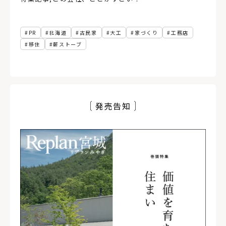
PR
北海道
古民家
大工
家づくり
工務店
移住
薪ストーブ
発売告知