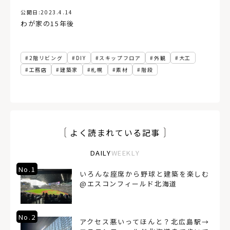
公開日:
2023.4.14
わが家の15年後
2階リビング
DIY
スキップフロア
外観
大工
工務店
建築家
札幌
素材
階段
よく読まれている記事
DAILY
WEEKLY
No.1
いろんな座席から野球と建築を楽しむ
@エスコンフィールド北海道
No.2
アクセス悪いってほんと？北広島駅→