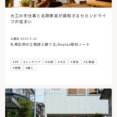
大工の手仕事と北欧家具が調和するセカンドライ
フの住まい
公開日:
2023.3.22
札幌近郊の工務店と建てる
,
Replan取材ノート
PR
インテリア
北欧
大工
家具
工務店
照明
職人