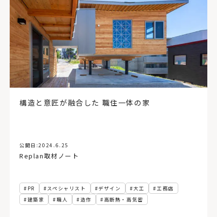
土間
インダストリアル
函館
規格住宅・企画住宅
北から目線
ファミリークローゼット
自然素材
札幌市
関西
木造建築
パッシブ換気
非住宅
ビルトインガレージ
新築
リフォーム
住宅ローン
デンマーク
仙台
オホーツク
高性能住宅
福島県
小上がり
暖房
店舗併用住宅
飾り棚
古民家再生
造作棚
工務店経営
床
変形地
ペット
ロフト
中庭
コンクリートブロック造
後志
オフィス
東川町
イベント
日高
30坪以下
公共施設
構造と意匠が融合した 職住一体の家
アルヴァ・アアルト
複合施設
農村
代官山蔦屋書店
根室
バルコニー
銭湯
函館蔦屋書店
コミュニティー
民泊
宿泊施設
実家リノベ
お金の話
動線計画
ローカルディベロッパー
住まい
公開日:
2024.6.25
Replan取材ノート
セイナヨキ
読解力
農伯
犬と暮らす
絶景
ホテル
LDK
テラス
Ⅱ型キッチン
小上がり和室
アフターメンテナンス
アフターサポート
1年点検
PR
スペシャリスト
デザイン
大工
工務店
オープンハウス
注文住宅
砂箱
木材店
建築家
職人
造作
高断熱・高気密
おもちゃ美術館
壁
分散型ホテル
無垢材
板張り
書店
ブレイスメイキング
場づくり
再開発
東京