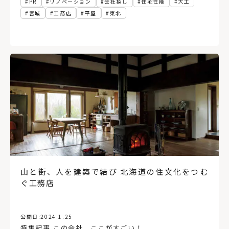
PR
リノベーション
会社探し
住宅性能
大工
宮城
工務店
平屋
東北
山と街、人を建築で結び 北海道の住文化をつむ
ぐ工務店
公開日:
2024.1.25
特集記事
,
この会社、ここがすごい！