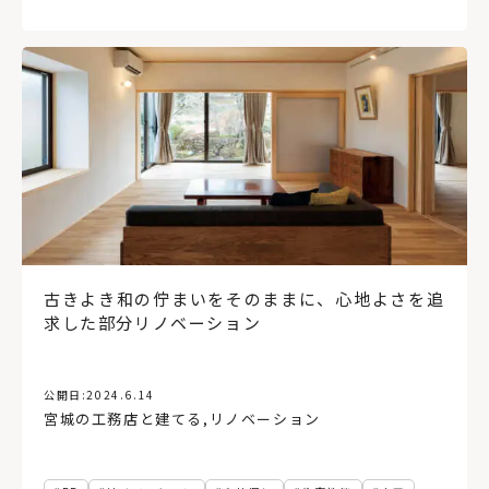
インテリアコーディネート
内装
インナーガレージ
TSUTAYA
手洗い器
コンパクトハウス
二人暮らし
道北
家づくりのアイデア
8帖
長期優良住宅
ヘルシンキ
手すり
バリアフリー
縦型ブラインド
宮城県
資産価値
環境
太陽光発電
冷房
防災
気候変動
地球温暖化
サステナブル
横型ブラインド、インテリア
設計
施工
ウィンドウトリートメント
アトリエ
ワイナリー
インテリアグリーン
ヌック
マルシェ
地域
地方
空き家
玄関ポーチ
ショールーム
網走
壁紙
蓄エネ
創エネ
北見市
吹き抜け
旅
住宅雑誌
コンテナハウス
アアルト
省エネ
コンパクト
古きよき和の佇まいをそのままに、心地よさを追
サウナ
レイアウト
蔦屋書店
求した部分リノベーション
公開日:
2024.6.14
宮城の工務店と建てる
,
リノベーション