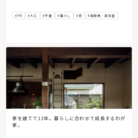
PR
大工
平屋
暮らし
窓
高断熱・高気密
家を建てて12年。暮らしに合わせて成長するわが
家。