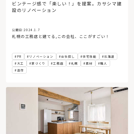
ビンテージ感で「楽しい！」を提案。カサシマ建
設のリノベーション
公開日:
2024.1.7
札幌の工務店と建てる
,
この会社、ここがすごい！
PR
リノベーション
会社探し
住宅性能
北海道
大工
家づくり
工務店
札幌
素材
職人
造作