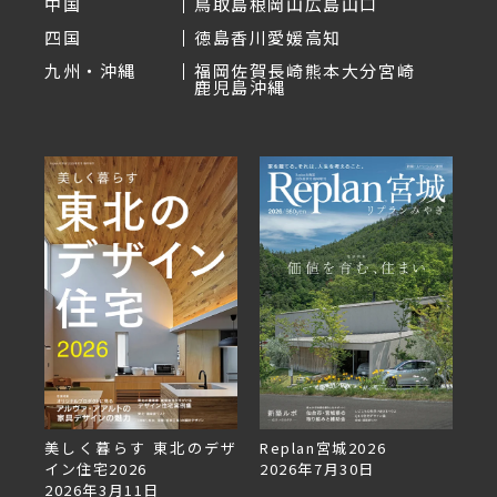
中国
鳥取
島根
岡山
広島
山口
四国
徳島
香川
愛媛
高知
九州・沖縄
福岡
佐賀
長崎
熊本
大分
宮崎
鹿児島
沖縄
デザ
Replan宮城2026
Replan北海道VOL.153
2026年7月30日
2026年6月27日