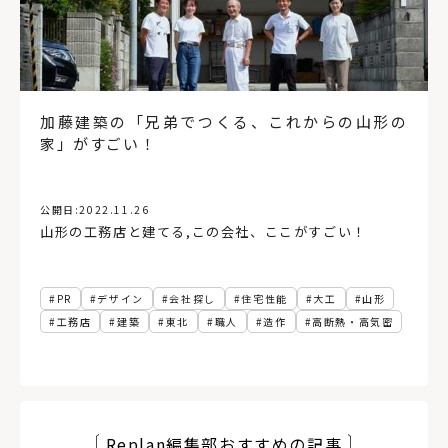
加藤建築の「兄弟でつくる、これからの山形の
家」がすごい！
公開日:
2022.11.26
山形の工務店と建てる
,
この会社、ここがすごい！
PR
デザイン
会社探し
住宅性能
大工
山形
工務店
建築
東北
職人
造作
高断熱・高気密
Replan編集部おすすめの記事