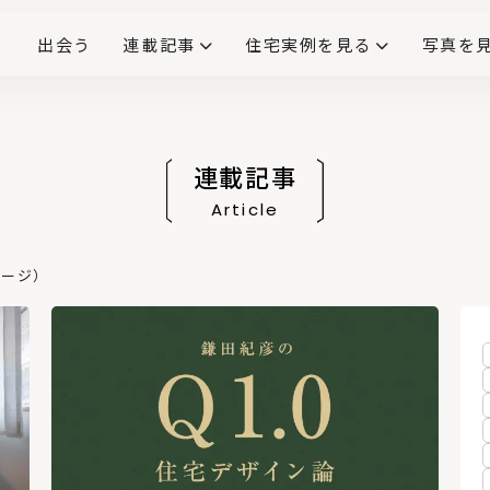
出会う
連載記事
住宅実例を見る
写真を
リノベーションで生まれ変わった、造作が映える住まい
ダイニングテーブル
(258)
キッチン収納
大開口
対面式キッチン
キッチンカウンター
この会社、ここがすごい！
INTERIOR&LIF
こだわりモデルハウス大公
連載記事
Article
ページ）