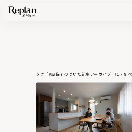
家づくりの基礎知識や空間づくりのコツなど、暮らしに役立つ情報を発信中！
住まいと暮らしの実例を写真と記事で丁寧にわかりやすくご紹介します
部位別の実例写真から、自分らしい住まいのアイデアや好み見つけてみませんか。
Find your house photos
タグ「#設備」のついた記事アーカイブ （1 / 8 