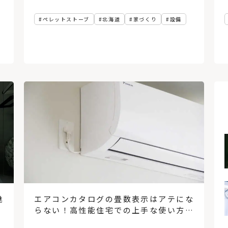
ペレットストーブ
北海道
家づくり
設備
北海道の暖房選びの正解は？
熱源や暖房方式を知って寒い
冬を乗り切ろう
「犬と暮らす家」の間取りや
アイデア。6つの住宅実例から
魅
エアコンカタログの畳数表示はアテにな
学ぶ！
らない！高性能住宅での上手な使い方と
は？