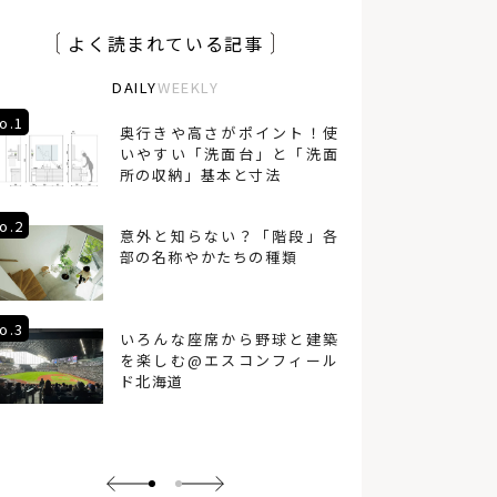
テラス
Ⅱ型キッチン
小上がり和室
よく読まれている記事
アフターサポート
1年点検
オープンハウス
注文住宅
砂箱
おもちゃ美術館
壁
DAILY
WEEKLY
内装
分散型ホテル
古民家再生
無垢材
板張り
書店
ブレイスメイキング
場づくり
o.1
No.4
奥行きや高さがポイント！使
再開発
東京
インテリアコーディネート
いやすい「洗面台」と「洗面
インナーガレージ
環境
コンパクトハウス
所の収納」基本と寸法
二人暮らし
道北
家づくりのアイデア
8帖
長期優良住宅
ヘルシンキ
手すり
o.2
No.5
意外と知らない？「階段」各
バリアフリー
縦型ブラインド
宮城県
部の名称やかたちの種類
資産価値
施工
アトリエ
手洗い器
サステナブル
太陽光発電
冷房
防災
気候変動
地球温暖化
o.3
No.6
いろんな座席から野球と建築
横型ブラインド、インテリア
設計
を楽しむ@エスコンフィール
ウィンドウトリートメント
ワイナリー
蓄エネ
ド北海道
ヌック
マルシェ
地域
地方
空き家
玄関ポーチ
ショールーム
網走
壁紙
創エネ
レイアウト
動線計画
北見市
旅
吹き抜け
住宅雑誌
サウナ