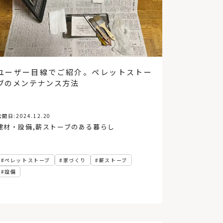
ペンダントライト
RC（コンクリート）造
函館
インダストリアル
土間
規格住宅・企画住宅
自然素材
ファミリークローゼット
北から目線
関西
札幌市
木造建築
パッシブ換気
ビルトインガレージ
非住宅
高性能住宅
ユーザー目線でご紹介。ペレットストー
新築
仙台
住宅ローン
リフォーム
ブのメンテナンス方法
オホーツク
デンマーク
ロフト
福島県
床
暖房
造作棚
小上がり
工務店経営
飾り棚
変形地
店舗併用住宅
ペット
公開日:
2024.12.20
中庭
30坪以下
コンクリートブロック造
建材・設備
,
薪ストーブのある暮らし
イベント
オフィス
公共施設
東川町
日高
後志
セイナヨキ
民泊
函館蔦屋書店
複合施設
根室
ホテル
ペレットストーブ
家づくり
薪ストーブ
バルコニー
銭湯
コミュニティー
宿泊施設
設備
代官山蔦屋書店
犬と暮らす
アルヴァ・アアルト
読解力
実家リノベ
農伯
お金の話
農村
ローカルディベロッパー
住まい
TSUTAYA
絶景
アフターメンテナンス
木材店
LDK