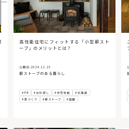
意
高性能住宅にフィットする「小型薪スト
ーブ」のメリットとは？
公開日:
2024.12.25
薪ストーブのある暮らし
PR
会社探し
住宅性能
北海道
家づくり
薪ストーブ
設備