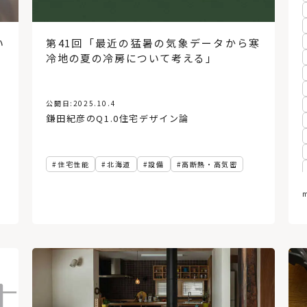
い
第41回「最近の猛暑の気象データから寒
冷地の夏の冷房について考える」
公開日:
2025.10.4
鎌田紀彦のQ1.0住宅デザイン論
住宅性能
北海道
設備
高断熱・高気密
m