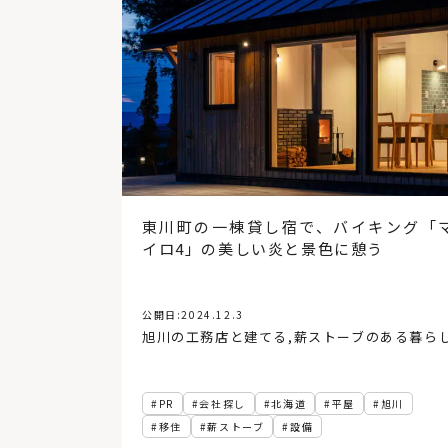
東川町の一棟貸し宿で、バイキング「
イロ4」の美しい炎と景色に憩う
公開日:
2024.12.3
旭川の工務店と建てる
,
薪ストーブのある暮ら
PR
会社探し
北海道
平屋
旭川
移住
薪ストーブ
設備