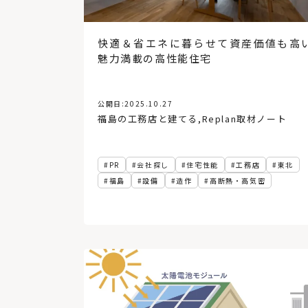
快適＆省エネに暮らせて資産価値も高
魅力満載の高性能住宅
公開日:
2025.10.27
福島の工務店と建てる
,
Replan取材ノート
PR
会社探し
住宅性能
工務店
東北
福島
設備
造作
高断熱・高気密