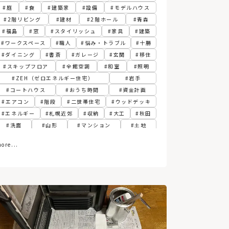
庭
食
建築家
設備
モデルハウス
2階リビング
建材
2階ホール
青森
福島
窓
スタイリッシュ
家具
建築
ワークスペース
職人
悩み・トラブル
十勝
ダイニング
書斎
ガレージ
玄関
移住
スキップフロア
全館空調
和室
照明
ZEH（ゼロエネルギー住宅）
岩手
コートハウス
おうち時間
資金計画
エアコン
階段
二世帯住宅
ウッドデッキ
エネルギー
札幌近郊
収納
大工
秋田
洗面
山形
マンション
土地
スペシャリスト
カフェ
エクステリア
ore...
まちづくり
換気
ランドリールーム・洗濯室
子ども部屋
浴室
変形敷地
帯広
DIY
パッシブ
江別
フィンランド
関東
動線
胆振
建て替え
寝室
古民家
3階建て
植物
ペレットストーブ
社長食堂
スマートホーム
グリーン
サンルーム
熱源
トイレ
リプラン
テレワーク