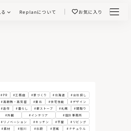
見る
Replanについて
お気に入り
Menu
E -インテリアと暮らす-
開！
鎌田紀彦のQ1.0住宅デザイン論
前真之のいごこちの科学
PR
工務店
家づくり
北海道
会社探し
高断熱・高気密
東北
住宅性能
デザイン
造作
暮らし
薪ストーブ
札幌
間取り
外観
インテリア
設計事務所
リノベーション
キッチン
平屋
リビング
素材
旭川
北欧
宮城
ナチュラル