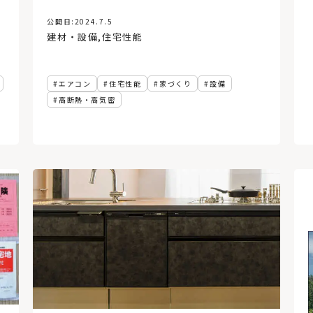
公開日:
2024.7.5
建材・設備
,
住宅性能
エアコン
住宅性能
家づくり
設備
高断熱・高気密