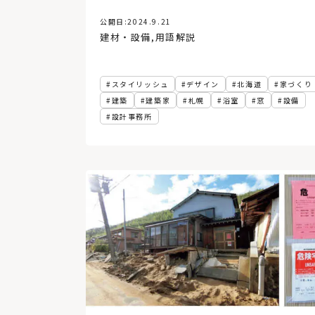
公開日:
2024.9.21
建材・設備
,
用語解説
スタイリッシュ
デザイン
北海道
家づくり
建築
建築家
札幌
浴室
窓
設備
設計事務所