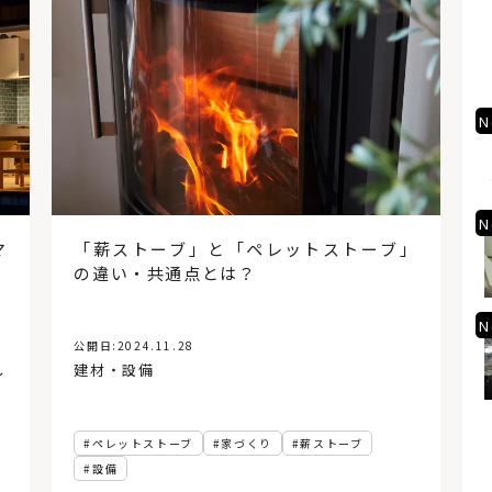
No.4
N
コンクリートの丸いくぼみの
正体と、Pコン穴（セパ穴）
を使ったフックのご紹介！
No.5
N
アクセス悪いってほんと？北
マ
「薪ストーブ」と「ペレットストーブ」
広島駅→エスコンフィールド
の違い・共通点とは？
北海道まで歩いてみた
No.6
N
「キッチン家電の収納」の基
公開日:
2024.11.28
本とアイデア。上手な配置で
し
建材・設備
料理の時短に
ペレットストーブ
家づくり
薪ストーブ
設備