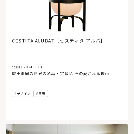
ビルトインガレージ
非住宅
高性能住宅
新築
仙台
住宅ローン
リフォーム
オホーツク
デンマーク
ロフト
福島県
床
暖房
造作棚
小上がり
工務店経営
飾り棚
変形地
店舗併用住宅
ペット
中庭
30坪以下
コンクリートブロック造
イベント
オフィス
CESTITA ALUBAT［セスティタ アルバ］
公共施設
東川町
日高
後志
セイナヨキ
民泊
函館蔦屋書店
複合施設
根室
ホテル
バルコニー
銭湯
コミュニティー
宿泊施設
代官山蔦屋書店
犬と暮らす
アルヴァ・アアルト
読解力
実家リノベ
公開日:
2024.7.13
織田憲嗣の世界の名品・定番品 その愛される理由
農伯
お金の話
農村
ローカルディベロッパー
住まい
TSUTAYA
絶景
アフターメンテナンス
木材店
LDK
テラス
Ⅱ型キッチン
小上がり和室
デザイン
照明
アフターサポート
1年点検
オープンハウス
注文住宅
砂箱
おもちゃ美術館
壁
内装
分散型ホテル
古民家再生
無垢材
板張り
書店
ブレイスメイキング
場づくり
再開発
東京
インテリアコーディネート
インナーガレージ
環境
コンパクトハウス
二人暮らし
道北