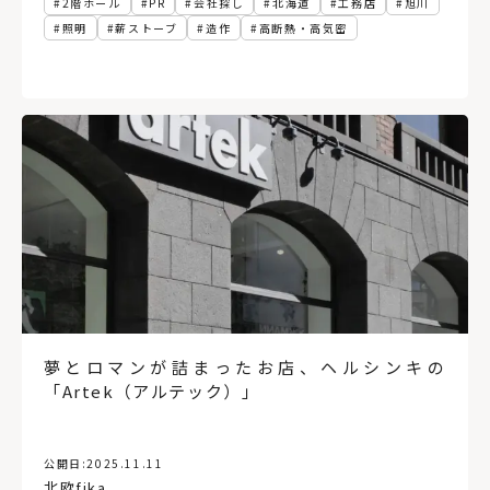
2階ホール
PR
会社探し
北海道
工務店
旭川
照明
薪ストーブ
造作
高断熱・高気密
夢とロマンが詰まったお店、ヘルシンキの
「Artek（アルテック）」
公開日:
2025.11.11
北欧fika