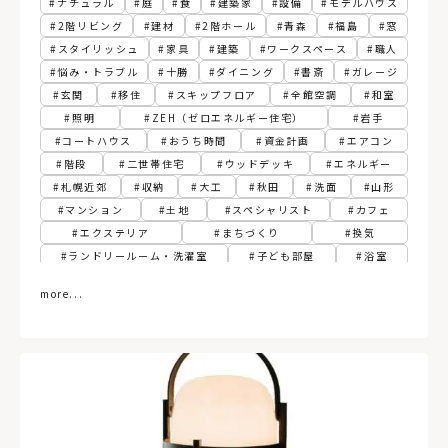
ナチュラル
庭
食
建築家
設備
モデルハウス
2階リビング
建材
2階ホール
青森
福島
窓
スタイリッシュ
家具
建築
ワークスペース
職人
悩み・トラブル
十勝
ダイニング
書斎
ガレージ
玄関
移住
スキップフロア
全館空調
和室
照明
ZEH（ゼロエネルギー住宅）
岩手
コートハウス
おうち時間
資金計画
エアコン
階段
二世帯住宅
ウッドデッキ
エネルギー
札幌近郊
収納
大工
秋田
洗面
山形
マンション
土地
スペシャリスト
カフェ
エクステリア
まちづくり
換気
ランドリールーム・洗濯室
子ども部屋
浴室
変形敷地
帯広
DIY
パッシブ
江別
more...
フィンランド
関東
動線
胆振
建て替え
寝室
古民家
3階建て
植物
ペレットストーブ
社長食堂
スマートホーム
グリーン
サンルーム
熱源
トイレ
リプラン
テレワーク
ペンダントライト
RC（コンクリート）造
函館
インダストリアル
土間
規格住宅・企画住宅
自然素材
ファミリークローゼット
北から目線
関西
札幌市
木造建築
パッシブ換気