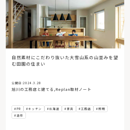
家づくりのアイデア
8帖
長期優良住宅
ヘルシンキ
手すり
バリアフリー
縦型ブラインド
宮城県
資産価値
施工
アトリエ
手洗い器
サステナブル
太陽光発電
冷房
防災
気候変動
地球温暖化
横型ブラインド、インテリア
設計
ウィンドウトリートメント
ワイナリー
蓄エネ
ヌック
マルシェ
地域
地方
空き家
玄関ポーチ
ショールーム
網走
壁紙
創エネ
レイアウト
動線計画
北見市
旅
吹き抜け
自然素材にこだわり抜いた大雪山系の山並みを望
住宅雑誌
サウナ
コンテナハウス
アアルト
む田園の住まい
省エネ
コンパクト
インテリアグリーン
蔦屋書店
公開日:
2024.3.28
旭川の工務店と建てる
,
Replan取材ノート
PR
キッチン
北海道
家具
工務店
照明
造作