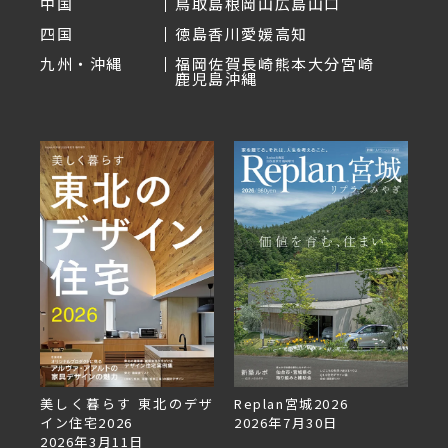
中国
鳥取
島根
岡山
広島
山口
四国
徳島
香川
愛媛
高知
九州・沖縄
福岡
佐賀
長崎
熊本
大分
宮崎
鹿児島
沖縄
のデザ
Replan宮城2026
Replan北海道VOL.153
2026年7月30日
2026年6月27日