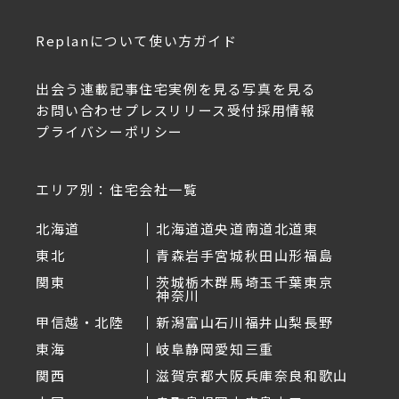
Replanについて
使い方ガイド
出会う
連載記事
住宅実例を見る
写真を見る
お問い合わせ
プレスリリース受付
採用情報
プライバシーポリシー
エリア別：住宅会社一覧
北海道
北海道
道央
道南
道北
道東
東北
青森
岩手
宮城
秋田
山形
福島
関東
茨城
栃木
群馬
埼玉
千葉
東京
神奈川
甲信越・北陸
新潟
富山
石川
福井
山梨
長野
東海
岐阜
静岡
愛知
三重
関西
滋賀
京都
大阪
兵庫
奈良
和歌山