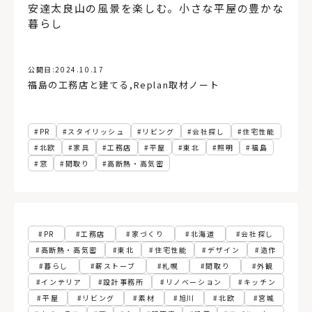
安達太良山の風景を楽しむ。小さな平屋の豊かな
暮らし
公開日:
2024.10.17
福島の工務店と建てる
,
Replan取材ノート
PR
スタイリッシュ
リビング
会社探し
住宅性能
北欧
家具
工務店
平屋
東北
照明
福島
窓
間取り
高断熱・高気密
PR
工務店
家づくり
北海道
会社探し
高断熱・高気密
東北
住宅性能
デザイン
造作
暮らし
薪ストーブ
札幌
間取り
外観
インテリア
設計事務所
リノベーション
キッチン
平屋
リビング
素材
旭川
北欧
宮城