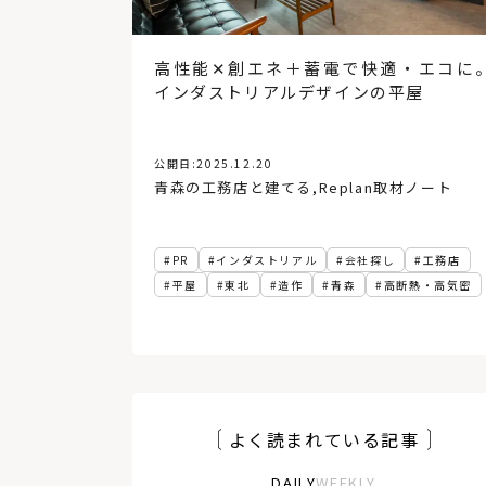
「犬と暮らす家」の間取
アイデア。6つの住宅実例
高性能✕創エネ＋蓄電で快適・エコに
学ぶ！
インダストリアルデザインの平屋
公開日:
2025.12.20
青森の工務店と建てる
,
Replan取材ノート
PR
インダストリアル
会社探し
工務店
平屋
東北
造作
青森
高断熱・高気密
よく読まれている記事
DAILY
WEEKLY