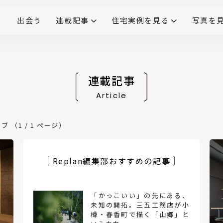
出会う
連載記事
住宅実例を見る
写真を
リノベーションで生まれ変わった、造作が映える住まい
ダイニングテーブル
(258)
キッチン収納
大開口
対面式キッチン
キッチンカウンター
この会社、ここがすごい！
INTERIOR&LIF
こだわりモデルハウス大公
連載記事
Article
（1 / 1 ページ）
Replan編集部おすすめの記事
は？
「かっこいい」の先にある、
寒い
未知の開拓。三五工務店が小
樽・春香町で描く「山郷」と