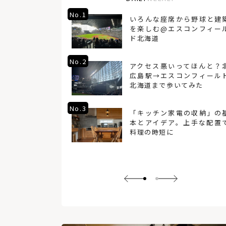
No.1
の丸いくぼみの
いろんな座席から野球と建
ン穴（セパ穴）
を楽しむ@エスコンフィー
のご紹介！
ド北海道
No.2
らす「間接照
アクセス悪いってほんと？
ビングや寝室、
広島駅→エスコンフィール
北海道まで歩いてみた
No.3
、フィカス・ベ
「キッチン家電の収納」の
の上手な育て方
本とアイデア。上手な配置
料理の時短に