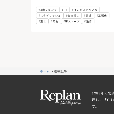
2階リビング
PR
インダストリアル
スタイリッシュ
会社探し
宮城
工務店
東北
素材
薪ストーブ
造作
ホーム
連載記事
1988年に
行し、「住
す。