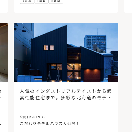
東北
洗面
玄関
の
人気のインダストリアルテイストから超
す
高性能住宅まで。多彩な北海道のモデル
ハウス厳選6棟
公開日:
2019.4.18
し
こだわりモデルハウス大公開！