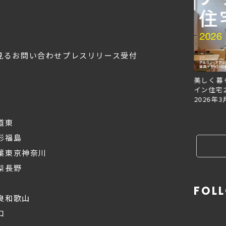
見る
お問い合わせ
プレスリリース受付
Replan北海道VOL.153
Replan北海道VOL.152
美しく暮
2026年6月27日
2026年3月28日
イン住宅2
2026年3
道東
形
福島
葉
東京
神奈川
梨
長野
FOL
良
和歌山
口