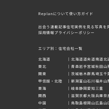
Replanについて
使い方ガイド
出会う
連載記事
住宅実例を見る
写真を
採用情報
プライバシーポリシー
OL.152
美しく暮らす 東北のデザ
Replan宮城2026
イン住宅2026
2026年7月30日
2026年3月11日
エリア別：住宅会社一覧
北海道
北海道
道央
道南
道北
東北
青森
岩手
宮城
秋田
山
関東
茨城
栃木
群馬
埼玉
千
甲信越・北陸
新潟
富山
石川
福井
山
東海
岐阜
静岡
愛知
三重
関西
滋賀
京都
大阪
兵庫
奈
中国
鳥取
島根
岡山
広島
山