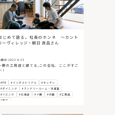
1
いろんな座席から野球と建築
を楽しむ@エスコンフィール
ド北海道
2
アクセス悪いってほんと？北
はじめて語る。社長のホンネ 〜カント
広島駅→エスコンフィールド
リーヴィレッジ・朝日 良昌さん
北海道まで歩いてみた
3
「キッチン家電の収納」の基
公開日:
2022.6.23
本とアイデア。上手な配置で
十勝の工務店と建てる
,
この会社、ここがすご
料理の時短に
い！
PR
インダストリアル
キッチン
ダイニング
ランドリールーム・洗濯室
リビング
北海道
十勝
外観
工務店
帯広