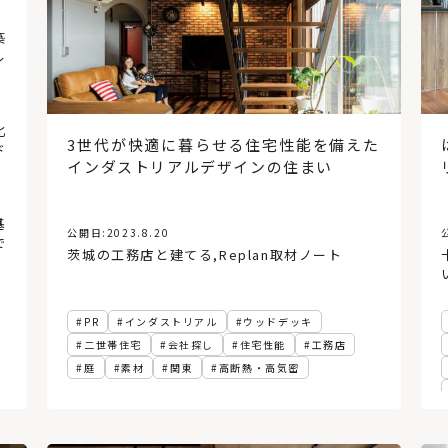
No.4
No.
築
コンクリートの丸いくぼみの
ル
正体と、Pコン穴（セパ穴）
を使ったフックのご紹介！
No.5
No.
北
壁・天井を照らす「間接照
3世代が快適に暮らせる住宅性能を備えた
ド
明」とは？リビングや寝室、
インダストリアルデザインの住まい
トイレにも
No.6
No.
基
クラモトさん、フィカス・ベ
公開日:
2023.8.20
で
ンガレンシスの上手な育て方
茨城の工務店と建てる
,
Replan取材ノート
を学ぶ
PR
インダストリアル
ウッドデッキ
二世帯住宅
会社探し
住宅性能
工務店
庭
素材
関東
高断熱・高気密