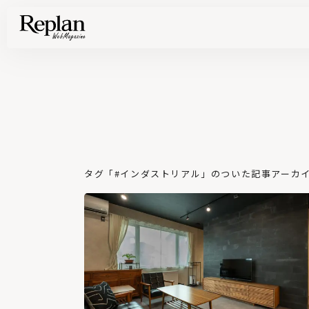
家づくりの基礎知識や空間づくりのコツなど、暮らしに役立つ情報を発信中！
住まいと暮らしの実例を写真と記事で丁寧にわかりやすくご紹介します
部位別の実例写真から、自分らしい住まいのアイデアや好み見つけてみませんか。
Find your house photos
タグ「#インダストリアル」のついた記事アーカイブ 
北海道の暖房選びの正解
熱源や暖房方式を知って
冬を乗り切ろう