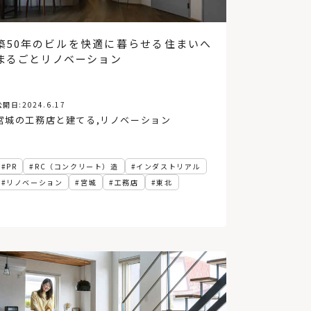
「犬と暮らす家」の間取りや
アイデア。6つの住宅実例から
築50年のビルを快適に暮らせる住まいへ
学ぶ！
まるごとリノベーション
公開日:
2024.6.17
宮城の工務店と建てる
,
リノベーション
PR
RC（コンクリート）造
インダストリアル
リノベーション
宮城
工務店
東北