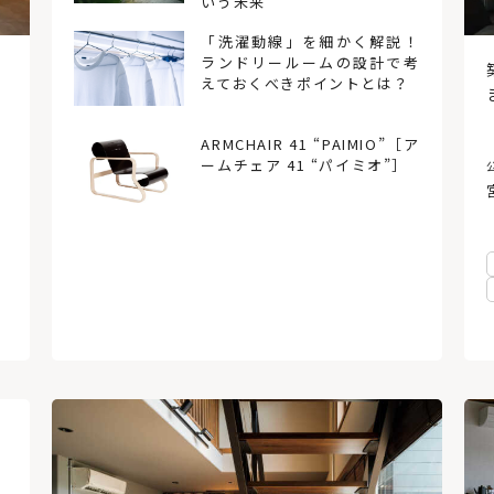
いう未来
りや
「洗濯動線」を細かく解説！
から
ランドリールームの設計で考
。
えておくべきポイントとは？
ARMCHAIR 41 “PAIMIO”［ア
ームチェア 41 “パイミオ”］