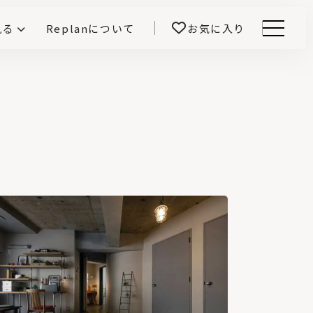
見る
Replanについて
お気に入り
Menu
E -インテリアと暮らす-
開！
鎌田紀彦のQ1.0住宅デザイン論
前真之のいごこちの科学
北海道の暖房選びの正解は？
熱源や暖房方式を知って寒い
冬を乗り切ろう