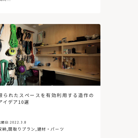
まちづくり
浴室
換気
子ども部屋
ランドリールーム・洗濯室
帯広
変形敷地
DIY
フィンランド
パッシブ
江別
胆振
寝室
建て替え
関東
動線
古民家
3階建て
ペレットストーブ
植物
スマートホーム
社長食堂
熱源
グリーン
サンルーム
トイレ
リプラン
テレワーク
RC（コンクリート）造
ペンダントライト
土間
インダストリアル
函館
規格住宅・企画住宅
北から目線
ファミリークローゼット
自然素材
札幌市
関西
木造建築
パッシブ換気
非住宅
ビルトインガレージ
新築
リフォーム
限られたスペースを有効利用する造作の
住宅ローン
デンマーク
仙台
オホーツク
アイデア10選
高性能住宅
福島県
小上がり
暖房
店舗併用住宅
飾り棚
古民家再生
造作棚
工務店経営
床
変形地
ペット
ロフト
公開日:
2022.3.8
中庭
コンクリートブロック造
後志
収納
,
間取りプラン
,
建材・パーツ
オフィス
東川町
イベント
日高
30坪以下
公共施設
アルヴァ・アアルト