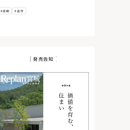
複合施設
農村
代官山蔦屋書店
根室
収納
造作
バルコニー
銭湯
函館蔦屋書店
コミュニティー
民泊
宿泊施設
実家リノベ
お金の話
動線計画
ローカルディベロッパー
住まい
セイナヨキ
読解力
農伯
犬と暮らす
絶景
ホテル
LDK
テラス
Ⅱ型キッチン
小上がり和室
アフターメンテナンス
アフターサポート
発売告知
1年点検
オープンハウス
注文住宅
砂箱
木材店
おもちゃ美術館
壁
分散型ホテル
無垢材
板張り
書店
ブレイスメイキング
場づくり
再開発
東京
インテリアコーディネート
内装
インナーガレージ
TSUTAYA
手洗い器
コンパクトハウス
二人暮らし
道北
家づくりのアイデア
8帖
長期優良住宅
ヘルシンキ
手すり
バリアフリー
縦型ブラインド
宮城県
資産価値
環境
太陽光発電
冷房
防災
気候変動