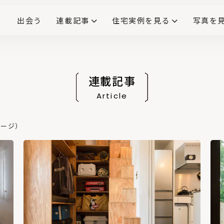
出会う
連載記事
住宅実例を見る
写真を
リノベーションで生まれ変わった、造作が映える住まい
ダイニングテーブル
(258)
キッチン収納
大開口
対面式キッチン
キッチンカウンター
この会社、ここがすごい！
INTERIOR&LIF
こだわりモデルハウス大公
連載記事
Article
ページ）