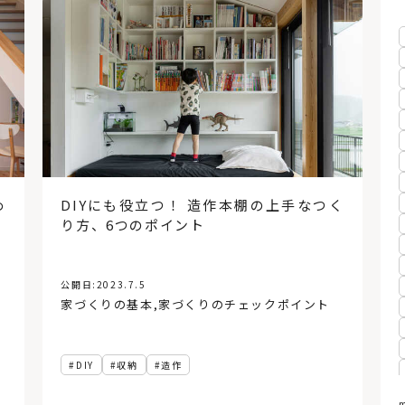
め
DIYにも役立つ！ 造作本棚の上手なつく
り方、6つのポイント
公開日:
2023.7.5
家づくりの基本
,
家づくりのチェックポイント
DIY
収納
造作
m