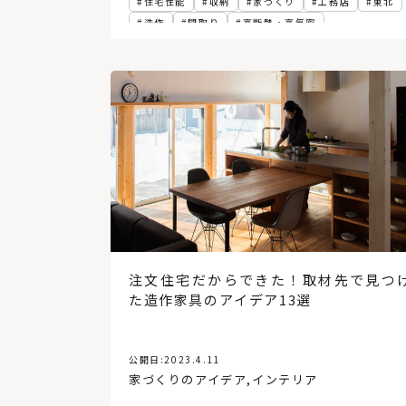
住宅性能
収納
家づくり
工務店
東北
造作
間取り
高断熱・高気密
注文住宅だからできた！取材先で見つ
た造作家具のアイデア13選
公開日:
2023.4.11
家づくりのアイデア
,
インテリア