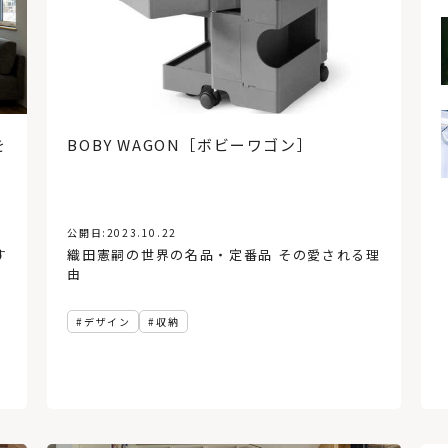
北海道の暖房選びの正解は？
熱源や暖房方式を知って寒い
冬を乗り切ろう
「犬と暮らす家」の間取りや
アイデア。6つの住宅実例から
を
BOBY WAGON［ボビーワゴン］
学ぶ！
公開日:
2023.10.22
す
織田憲嗣の世界の名品・定番品 その愛される理
由
デザイン
収納