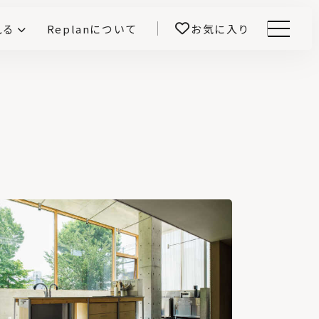
見る
Replanについて
お気に入り
Menu
E -インテリアと暮らす-
開！
鎌田紀彦のQ1.0住宅デザイン論
前真之のいごこちの科学