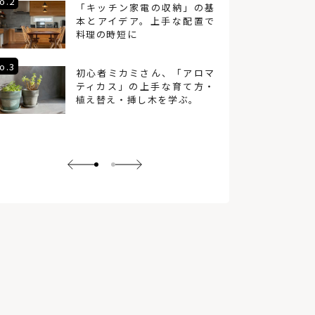
o.2
No.5
「キッチン家電の収納」の基
本とアイデア。上手な配置で
料理の時短に
o.3
No.6
初心者ミカミさん、「アロマ
ティカス」の上手な育て方・
植え替え・挿し木を学ぶ。