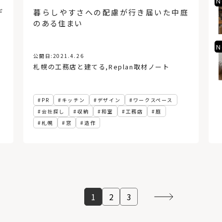
No.5
N
奥行きや高さがポイント！使
デ
暮らしやすさへの配慮が行き届いた中庭
いやすい「洗面台」と「洗面
のある住まい
所の収納」基本と寸法
No.6
N
コンクリートの丸いくぼみの
公開日:
2021.4.26
正体と、Pコン穴（セパ穴）
札幌の工務店と建てる
,
Replan取材ノート
を使ったフックのご紹介！
PR
キッチン
デザイン
ワークスペース
会社探し
収納
和室
工務店
庭
札幌
窓
造作
1
2
3