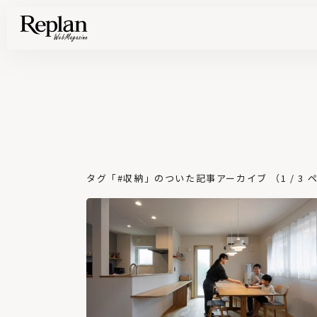
家づくりの基礎知識や空間づくりのコツなど、暮らしに役立つ情報を発信中！
住まいと暮らしの実例を写真と記事で丁寧にわかりやすくご紹介します
部位別の実例写真から、自分らしい住まいのアイデアや好み見つけてみませんか。
Find your house photos
タグ「#収納」のついた記事アーカイブ （1 / 3 