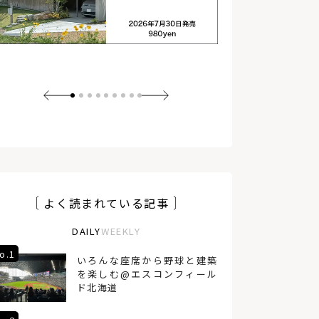
地球温暖化
サステナブル
横型ブラインド、インテリア
設計
施工
ウィンドウトリートメント
アトリエ
ワイナリー
インテリアグリーン
ヌック
マルシェ
地域
地方
空き家
玄関ポーチ
ショールーム
網走
壁紙
蓄エネ
創エネ
北見市
吹き抜け
旅
住宅雑誌
コンテナハウス
アアルト
省エネ
コンパクト
サウナ
レイアウト
蔦屋書店
よく読まれている記事
DAILY
WEEKLY
o.1
No.4
いろんな座席から野球と建築
を楽しむ@エスコンフィール
ド北海道