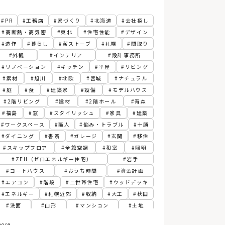
PR
工務店
家づくり
北海道
会社探し
高断熱・高気密
東北
住宅性能
デザイン
造作
暮らし
薪ストーブ
札幌
間取り
外観
インテリア
設計事務所
リノベーション
キッチン
平屋
リビング
素材
旭川
北欧
宮城
ナチュラル
庭
食
建築家
設備
モデルハウス
2階リビング
建材
2階ホール
青森
福島
窓
スタイリッシュ
家具
建築
ワークスペース
職人
悩み・トラブル
十勝
ダイニング
書斎
ガレージ
玄関
移住
スキップフロア
全館空調
和室
照明
ZEH（ゼロエネルギー住宅）
岩手
コートハウス
おうち時間
資金計画
エアコン
階段
二世帯住宅
ウッドデッキ
エネルギー
札幌近郊
収納
大工
秋田
洗面
山形
マンション
土地
スペシャリスト
カフェ
エクステリア
ore...