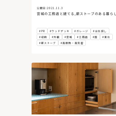
公開日:
2021.11.3
宮城の工務店と建てる
,
薪ストーブのある暮ら
PR
ウッドデッキ
ガレージ
会社探し
収納
外観
宮城
工務店
庭
東北
薪ストーブ
高断熱・高気密