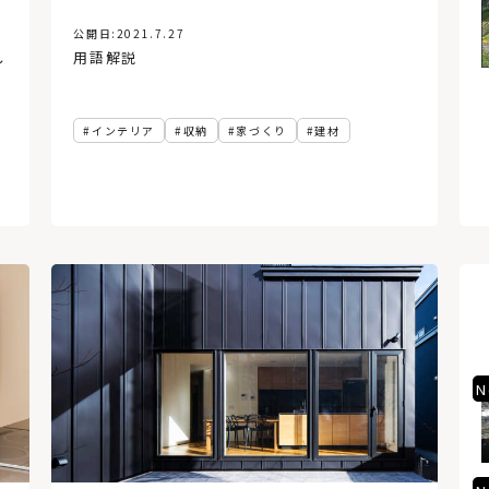
公開日:
2021.7.27
し
用語解説
インテリア
収納
家づくり
建材
No.4
N
アクセス悪いってほんと？北
広島駅→エスコンフィールド
北海道まで歩いてみた