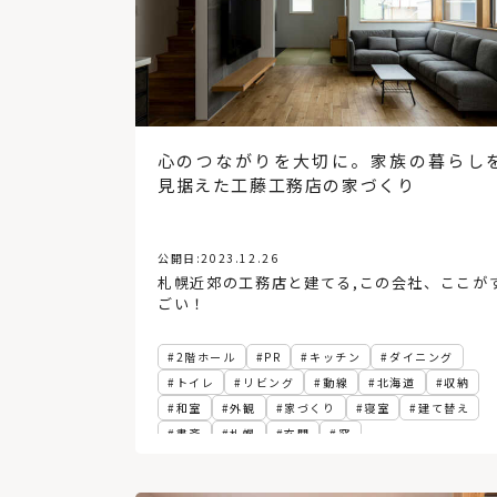
心のつながりを大切に。家族の暮らし
見据えた工藤工務店の家づくり
公開日:
2023.12.26
札幌近郊の工務店と建てる
,
この会社、ここが
ごい！
2階ホール
PR
キッチン
ダイニング
トイレ
リビング
動線
北海道
収納
和室
外観
家づくり
寝室
建て替え
書斎
札幌
玄関
窓