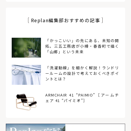
Replan編集部おすすめの記事
「かっこいい」の先にある、未知の開
拓。三五工務店が小樽・春香町で描く
「山郷」という未来
「洗濯動線」を細かく解説！ランドリ
ールームの設計で考えておくべきポイ
ントとは？
ARMCHAIR 41 “PAIMIO”［アームチ
ェア 41 “パイミオ”］