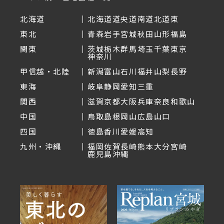
北海道
北海道
道央
道南
道北
道東
東北
青森
岩手
宮城
秋田
山形
福島
関東
茨城
栃木
群馬
埼玉
千葉
東京
神奈川
甲信越・北陸
新潟
富山
石川
福井
山梨
長野
東海
岐阜
静岡
愛知
三重
関西
滋賀
京都
大阪
兵庫
奈良
和歌山
中国
鳥取
島根
岡山
広島
山口
四国
徳島
香川
愛媛
高知
九州・沖縄
福岡
佐賀
長崎
熊本
大分
宮崎
鹿児島
沖縄