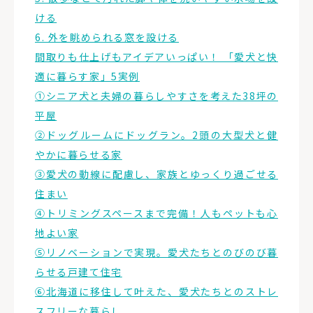
ける
6. 外を眺められる窓を設ける
間取りも仕上げもアイデアいっぱい！ 「愛犬と快
適に暮らす家」5実例
①シニア犬と夫婦の暮らしやすさを考えた38坪の
平屋
②ドッグルームにドッグラン。2頭の大型犬と健
やかに暮らせる家
③愛犬の動線に配慮し、家族とゆっくり過ごせる
住まい
④トリミングスペースまで完備！人もペットも心
地よい家
⑤リノベーションで実現。愛犬たちとのびのび暮
らせる戸建て住宅
⑥北海道に移住して叶えた、愛犬たちとのストレ
スフリーな暮らし