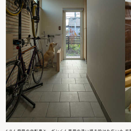
Sさん愛用の自転車と、ギンくん専用の洗い場を設けた広い土
玄