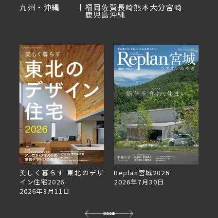
九州・沖縄
福岡
佐賀
長崎
熊本
大分
宮崎
鹿児島
沖縄
美しく暮らす 東北のデザ
Replan宮城2026
Re
イン住宅2026
2026年7月30日
2
2026年3月11日