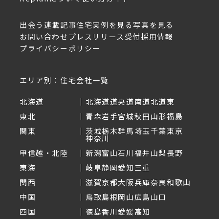
出会う
連載記事
住宅実例を見る
写真を見る
お問い合わせ
プレスリリース受付
採用情報
プライバシーポリシー
エリア別：住宅会社一覧
北海道
北海道
道央
道南
道北
道東
東北
青森
岩手
宮城
秋田
山形
福島
関東
茨城
栃木
群馬
埼玉
千葉
東京
神奈川
甲信越・北陸
新潟
富山
石川
福井
山梨
長野
東海
岐阜
静岡
愛知
三重
関西
滋賀
京都
大阪
兵庫
奈良
和歌山
中国
鳥取
島根
岡山
広島
山口
四国
徳島
香川
愛媛
高知