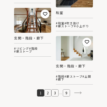
和室
#和室
#吹き抜け
#薪ストーブ
#小上がり
玄関・階段・廊下
#リビング
#階段
#薪ストーブ
玄関・階段・廊下
#階段
#薪ストーブ
#土間
#廊下
1
2
3
9
...