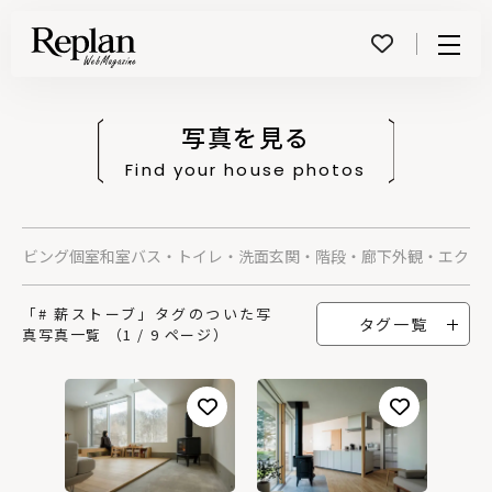
Menu
写真を見る
Find your house photos
グ
リビング
個室
和室
バス・トイレ・洗面
玄関・階段・廊下
外観・エクス
「# 薪ストーブ」タグのついた写
タグ一覧
真写真一覧 （1 / 9 ページ）