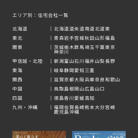
エリア別：住宅会社一覧
北海道
北海道
道央
道南
道北
道東
東北
青森
岩手
宮城
秋田
山形
福島
関東
茨城
栃木
群馬
埼玉
千葉
東京
神奈川
甲信越・北陸
新潟
富山
石川
福井
山梨
長野
東海
岐阜
静岡
愛知
三重
関西
滋賀
京都
大阪
兵庫
奈良
和歌山
中国
鳥取
島根
岡山
広島
山口
四国
徳島
香川
愛媛
高知
九州・沖縄
福岡
佐賀
長崎
熊本
大分
宮崎
鹿児島
沖縄