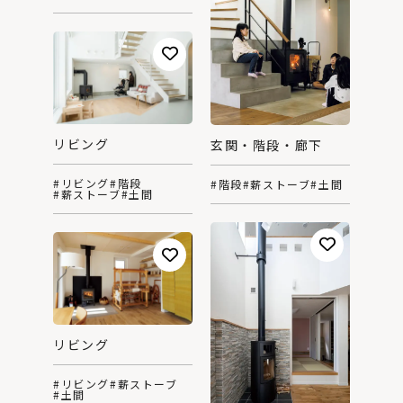
リビング
玄関・階段・廊下
#リビング
#階段
#階段
#薪ストーブ
#土間
#薪ストーブ
#土間
リビング
#リビング
#薪ストーブ
#土間