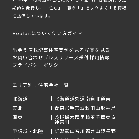
期的に発行し、「住む」「暮らす」をよりよくする情報
を提供しています。
Replanについて
使い方ガイド
出会う
連載記事
住宅実例を見る
写真を見る
お問い合わせ
プレスリリース受付
採用情報
プライバシーポリシー
エリア別：住宅会社一覧
北海道
北海道
道央
道南
道北
道東
東北
青森
岩手
宮城
秋田
山形
福島
関東
茨城
栃木
群馬
埼玉
千葉
東京
神奈川
甲信越・北陸
新潟
富山
石川
福井
山梨
長野