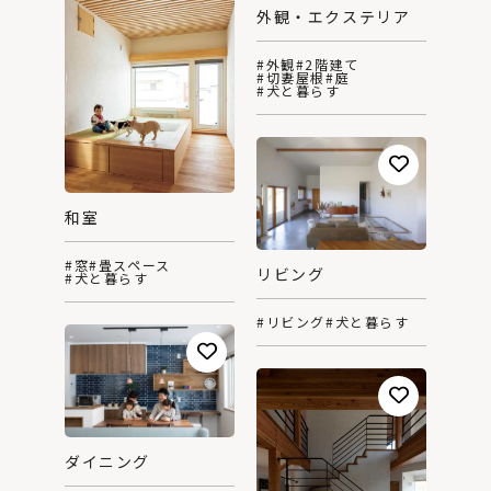
外観・エクステリア
#外観
#2階建て
#切妻屋根
#庭
#犬と暮らす
和室
#窓
#畳スペース
リビング
#犬と暮らす
#リビング
#犬と暮らす
ダイニング