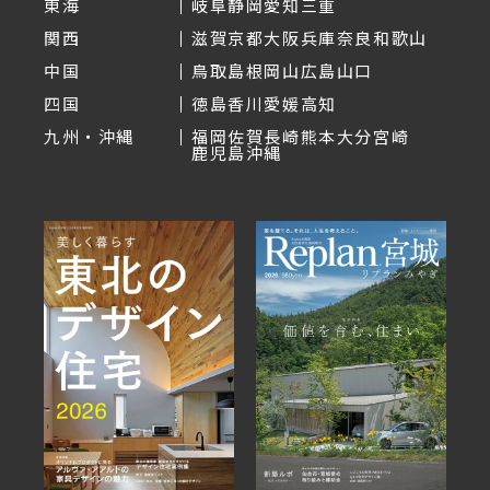
東海
岐阜
静岡
愛知
三重
関西
滋賀
京都
大阪
兵庫
奈良
和歌山
中国
鳥取
島根
岡山
広島
山口
四国
徳島
香川
愛媛
高知
九州・沖縄
福岡
佐賀
長崎
熊本
大分
宮崎
鹿児島
沖縄