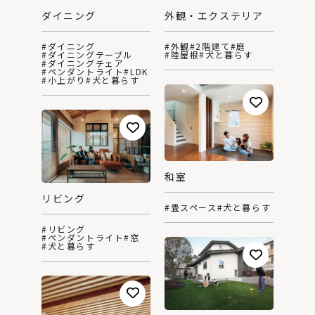
ダイニング
外観・エクステリア
#ダイニング
#外観
#2階建て
#庭
#ダイニングテーブル
#陸屋根
#犬と暮らす
#ダイニングチェア
#ペンダントライト
#LDK
#小上がり
#犬と暮らす
和室
リビング
#畳スペース
#犬と暮らす
#リビング
#ペンダントライト
#窓
#犬と暮らす