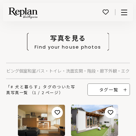
Menu
写真を見る
Find your house photos
グ
リビング
個室
和室
バス・トイレ・洗面
玄関・階段・廊下
外観・エクス
「# 犬と暮らす」タグのついた写
タグ一覧
真写真一覧 （1 / 2 ページ）