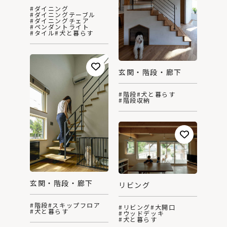
#ダイニング
#ダイニングテーブル
#ダイニングチェア
#ペンダントライト
#タイル
#犬と暮らす
玄関・階段・廊下
#階段
#犬と暮らす
#階段収納
玄関・階段・廊下
リビング
#階段
#スキップフロア
#リビング
#大開口
#犬と暮らす
#ウッドデッキ
#犬と暮らす