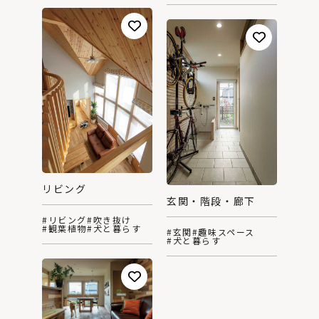
リビング
玄関・階段・廊下
#リビング
#吹き抜け
#観葉植物
#犬と暮らす
#玄関
#趣味スペース
#犬と暮らす