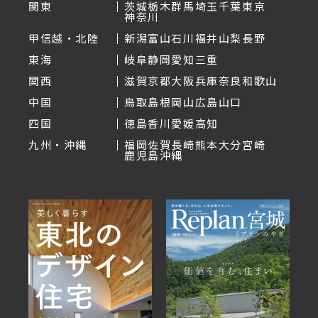
関東
茨城
栃木
群馬
埼玉
千葉
東京
神奈川
甲信越・北陸
新潟
富山
石川
福井
山梨
長野
東海
岐阜
静岡
愛知
三重
関西
滋賀
京都
大阪
兵庫
奈良
和歌山
中国
鳥取
島根
岡山
広島
山口
四国
徳島
香川
愛媛
高知
九州・沖縄
福岡
佐賀
長崎
熊本
大分
宮崎
鹿児島
沖縄