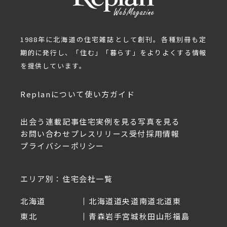
1988年に北海道の住宅雑誌として創刊。各種別冊も定
期的に発行し、「住む」「暮らす」をよりよくする情報
を提供しています。
Replanについて
使い方ガイド
出会う
連載記事
住宅実例を見る
写真を見る
お問い合わせ
プレスリリース受付
採用情報
プライバシーポリシー
エリア別：住宅会社一覧
北海道
北海道
道央
道南
道北
道東
東北
青森
岩手
宮城
秋田
山形
福島