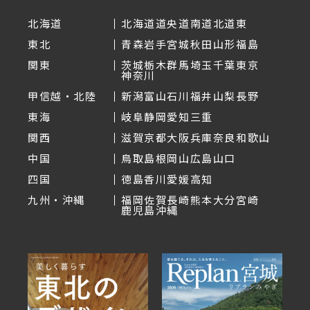
北海道
北海道
道央
道南
道北
道東
東北
青森
岩手
宮城
秋田
山形
福島
関東
茨城
栃木
群馬
埼玉
千葉
東京
神奈川
甲信越・北陸
新潟
富山
石川
福井
山梨
長野
東海
岐阜
静岡
愛知
三重
関西
滋賀
京都
大阪
兵庫
奈良
和歌山
中国
鳥取
島根
岡山
広島
山口
四国
徳島
香川
愛媛
高知
九州・沖縄
福岡
佐賀
長崎
熊本
大分
宮崎
鹿児島
沖縄