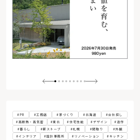
PR
工務店
家づくり
北海道
会社探し
高断熱・高気密
東北
住宅性能
デザイン
造作
暮らし
薪ストーブ
札幌
間取り
外観
インテリア
設計事務所
リノベーション
キッチン