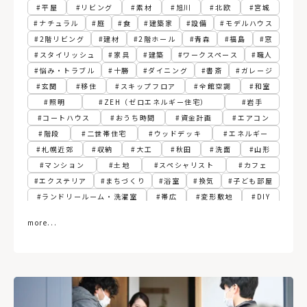
平屋
リビング
素材
旭川
北欧
宮城
ナチュラル
庭
食
建築家
設備
モデルハウス
2階リビング
建材
2階ホール
青森
福島
窓
スタイリッシュ
家具
建築
ワークスペース
職人
悩み・トラブル
十勝
ダイニング
書斎
ガレージ
玄関
移住
スキップフロア
全館空調
和室
照明
ZEH（ゼロエネルギー住宅）
岩手
コートハウス
おうち時間
資金計画
エアコン
階段
二世帯住宅
ウッドデッキ
エネルギー
札幌近郊
収納
大工
秋田
洗面
山形
マンション
土地
スペシャリスト
カフェ
エクステリア
まちづくり
浴室
換気
子ども部屋
ランドリールーム・洗濯室
帯広
変形敷地
DIY
フィンランド
パッシブ
江別
胆振
寝室
more...
建て替え
関東
動線
古民家
3階建て
ペレットストーブ
植物
スマートホーム
社長食堂
熱源
グリーン
サンルーム
トイレ
リプラン
テレワーク
RC（コンクリート）造
ペンダントライト
土間
インダストリアル
函館
規格住宅・企画住宅
北から目線
ファミリークローゼット
自然素材