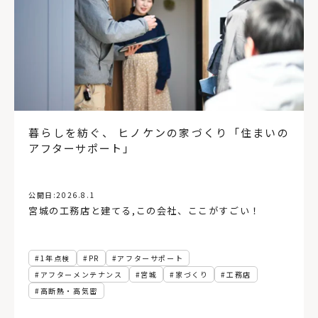
札幌市
関西
木造建築
パッシブ換気
非住宅
ビルトインガレージ
新築
リフォーム
住宅ローン
デンマーク
仙台
オホーツク
高性能住宅
福島県
小上がり
暖房
店舗併用住宅
飾り棚
古民家再生
造作棚
工務店経営
床
変形地
ペット
ロフト
中庭
コンクリートブロック造
後志
オフィス
東川町
イベント
日高
30坪以下
公共施設
暮らしを紡ぐ、 ヒノケンの家づくり「住まいの
アルヴァ・アアルト
複合施設
農村
代官山蔦屋書店
アフターサポート」
根室
バルコニー
銭湯
函館蔦屋書店
コミュニティー
民泊
宿泊施設
実家リノベ
お金の話
動線計画
ローカルディベロッパー
住まい
公開日:
2026.8.1
セイナヨキ
読解力
農伯
犬と暮らす
絶景
宮城の工務店と建てる
,
この会社、ここがすごい！
ホテル
LDK
テラス
Ⅱ型キッチン
小上がり和室
アフターメンテナンス
アフターサポート
1年点検
オープンハウス
注文住宅
砂箱
木材店
1年点検
PR
アフターサポート
おもちゃ美術館
壁
分散型ホテル
無垢材
板張り
アフターメンテナンス
宮城
家づくり
工務店
書店
ブレイスメイキング
場づくり
再開発
東京
高断熱・高気密
インテリアコーディネート
内装
インナーガレージ
TSUTAYA
手洗い器
コンパクトハウス
二人暮らし