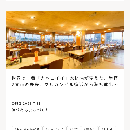
道北
家づくりのアイデア
8帖
長期優良住宅
ヘルシンキ
手すり
バリアフリー
縦型ブラインド
宮城県
資産価値
環境
太陽光発電
冷房
防災
気候変動
地球温暖化
サステナブル
横型ブラインド、インテリア
設計
施工
ウィンドウトリートメント
アトリエ
ワイナリー
インテリアグリーン
ヌック
マルシェ
地域
地方
空き家
玄関ポーチ
ショールーム
網走
壁紙
蓄エネ
創エネ
北見市
吹き抜け
旅
住宅雑誌
コンテナハウス
アアルト
省エネ
コンパクト
サウナ
レイアウト
蔦屋書店
世界で一番「カッコイイ」木材店が変えた、半径
200mの未来。マルカンビル復活から海外進出ま
で、老舗4代目の地域イノベーション
公開日:
2026.7.31
価値あるまちづくり
おもちゃ美術館
まちづくり
岩手
暮らし
木材店