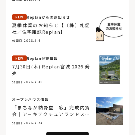
Replanからのお知らせ
NEW
夏季休業のお知らせ【（株）札促
社／住宅雑誌Replan】
公開日:
2026.8.4
Replan発売情報
NEW
7月30日(木) Replan宮城 2026 発
売
公開日:
2026.7.30
オープンハウス情報
「まちなか納骨堂 寂」完成内覧
会｜アーキテクチュアランドスケ
ープ
公開日:
2026.7.24