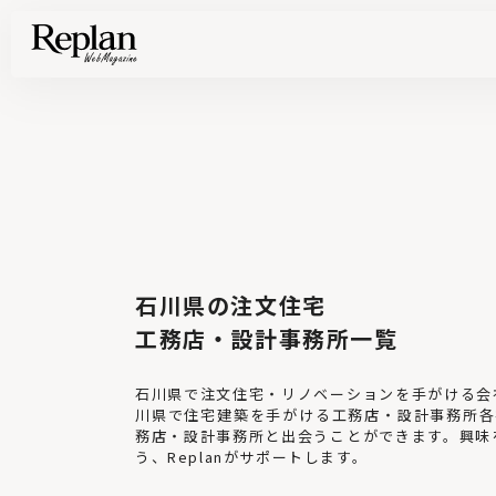
家づくりの基礎知識や空間づくりのコツなど、暮らしに役立つ情報を発信中！
住まいと暮らしの実例を写真と記事で丁寧にわかりやすくご紹介します
部位別の実例写真から、自分らしい住まいのアイデアや好み見つけてみませんか。
Find your house photos
石川県の注文住宅
工務店・設計事務所一覧
石川県で注文住宅・リノベーションを手がける会社
川県で住宅建築を手がける工務店・設計事務所各
務店・設計事務所と出会うことができます。興味
う、Replanがサポートします。