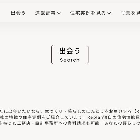
出会う
連載記事
住宅実例を見る
写真を
リノベーションで生まれ変わった、造作が映える住まい
ダイニングテーブル
(258)
キッチン収納
大開口
対面式キッチン
キッチンカウンター
この会社、ここがすごい！
INTERIOR&LIF
こだわりモデルハウス大公
出会う
Search
に出会いたいなら、家づくり・暮らしのほんとうをお届けする【Rep
社の特徴や住宅実例をご紹介しています。Replan独自の住宅性能
を持った工務店・設計事務所への資料請求も可能。あなたの暮らし