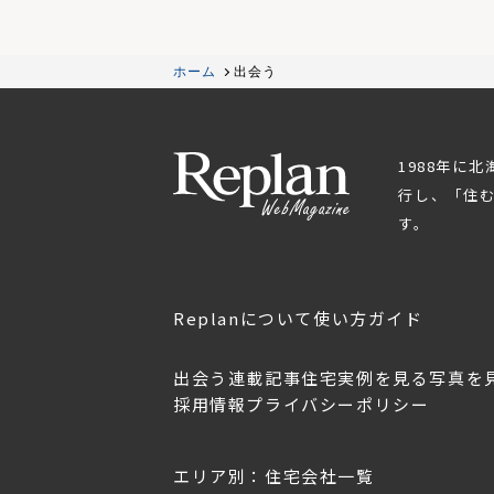
ホーム
出会う
1988年に
行し、「住
す。
Replanについて
使い方ガイド
出会う
連載記事
住宅実例を見る
写真を
採用情報
プライバシーポリシー
OL.152
美しく暮らす 東北のデザ
Replan宮城2026
イン住宅2026
2026年7月30日
2026年3月11日
エリア別：住宅会社一覧