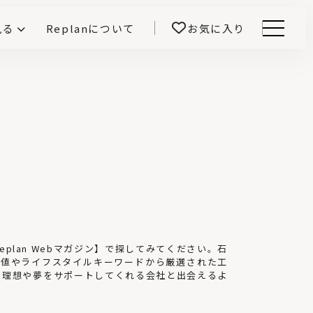
見る
Replanについて
お気に入り
Menu
E -インテリアと暮らす-
開！
鎌田紀彦のQ1.0住宅デザイン論
前真之のいごこちの科学
lan Webマガジン】で探してみてください。石
数値やライフスタイルキーワードから厳選された工
の理想や夢をサポートしてくれる会社と出会えるよ