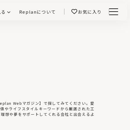
見る
Replanについて
お気に入り
Menu
E -インテリアと暮らす-
開！
鎌田紀彦のQ1.0住宅デザイン論
前真之のいごこちの科学
lan Webマガジン】で探してみてください。愛
数値やライフスタイルキーワードから厳選された工
の理想や夢をサポートしてくれる会社と出会えるよ