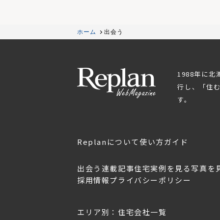
ホーム
出会う
1988年に
行し、「住
す。
Replanについて
使い方ガイド
出会う
連載記事
住宅実例を見る
写真を
採用情報
プライバシーポリシー
OL.152
美しく暮らす 東北のデザ
Replan宮城2026
イン住宅2026
2026年7月30日
2026年3月11日
エリア別：住宅会社一覧