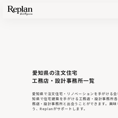
家づくりの基礎知識や空間づくりのコツなど、暮らしに役立つ情報を発信中！
住まいと暮らしの実例を写真と記事で丁寧にわかりやすくご紹介します
部位別の実例写真から、自分らしい住まいのアイデアや好み見つけてみませんか。
Find your house photos
愛知県の注文住宅
工務店・設計事務所一覧
愛知県で注文住宅・リノベーションを手がける会社
知県で住宅建築を手がける工務店・設計事務所各
務店・設計事務所と出会うことができます。興味
う、Replanがサポートします。