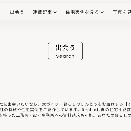
出会う
連載記事
住宅実例を見る
写真を
リノベーションで生まれ変わった、造作が映える住まい
ダイニングテーブル
(258)
キッチン収納
大開口
対面式キッチン
キッチンカウンター
この会社、ここがすごい！
INTERIOR&LIF
こだわりモデルハウス大公
出会う
Search
に出会いたいなら、家づくり・暮らしのほんとうをお届けする【Rep
社の特徴や住宅実例をご紹介しています。Replan独自の住宅性能
を持った工務店・設計事務所への資料請求も可能。あなたの暮らし