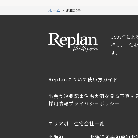
ホーム
連載記事
1988年に
行し、「住
す。
Replanについて
使い方ガイド
出会う
連載記事
住宅実例を見る
写真を
採用情報
プライバシーポリシー
OL.152
美しく暮らす 東北のデザ
Replan宮城2026
イン住宅2026
2026年7月30日
2026年3月11日
エリア別：住宅会社一覧
北海道
北海道
道央
道南
道北