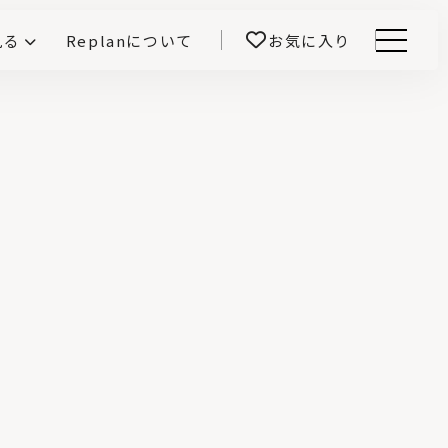
見る
Replanについて
お気に入り
Menu
E -インテリアと暮らす-
開！
鎌田紀彦のQ1.0住宅デザイン論
前真之のいごこちの科学