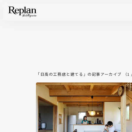
家づくりの基礎知識や空間づくりのコツなど、暮らしに役立つ情報を発信中！
住まいと暮らしの実例を写真と記事で丁寧にわかりやすくご紹介します
部位別の実例写真から、自分らしい住まいのアイデアや好み見つけてみませんか。
Find your house photos
「日高の工務店と建てる」の記事アーカイブ （1 /