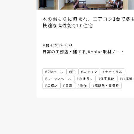
木の温もりに包まれ、エアコン1台で冬
快適な高性能Q1.0住宅
公開日:
2024.9.24
日高の工務店と建てる
,
Replan取材ノート
2階ホール
PR
エアコン
ナチュラル
ワークスペース
会社探し
住宅性能
北海道
工務店
日高
造作
高断熱・高気密