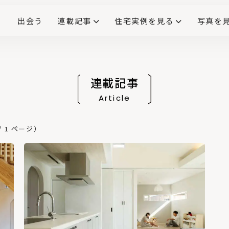
出会う
連載記事
住宅実例を見る
写真を
リノベーションで生まれ変わった、造作が映える住まい
ダイニングテーブル
(258)
キッチン収納
大開口
対面式キッチン
キッチンカウンター
この会社、ここがすごい！
INTERIOR&LIF
こだわりモデルハウス大公
連載記事
Article
 1 ページ）