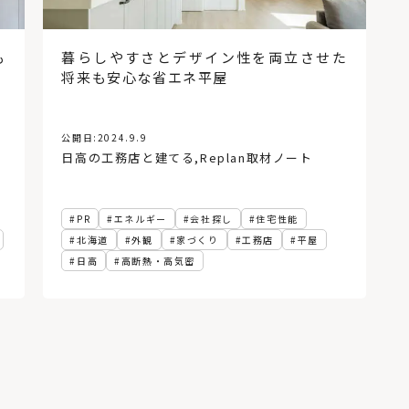
も
暮らしやすさとデザイン性を両立させた
将来も安心な省エネ平屋
公開日:
2024.9.9
日高の工務店と建てる
,
Replan取材ノート
PR
エネルギー
会社探し
住宅性能
北海道
外観
家づくり
工務店
平屋
日高
高断熱・高気密