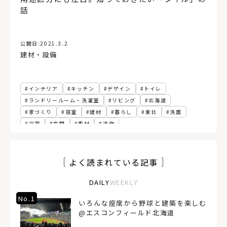
話
公開日:
2021.3.2
建材・設備
インテリア
キッチン
デザイン
トイレ
ランドリールーム・洗濯室
リビング
北海道
家づくり
寝室
建材
暮らし
東北
洗面
浴室
玄関
素材
造作
よく読まれている記事
DAILY
WEEKLY
No.1
いろんな座席から野球と建築を楽しむ
@エスコンフィールド北海道