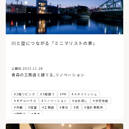
川と空につながる「ミニマリストの家」
公開日:
2023.11.28
青森の工務店と建てる
,
リノベーション
2階リビング
3階建て
PR
スタイリッシュ
モデルハウス
リノベーション
会社探し
住宅性能
外観
寝室
工務店
東北
窓
設計事務所
間取り
青森