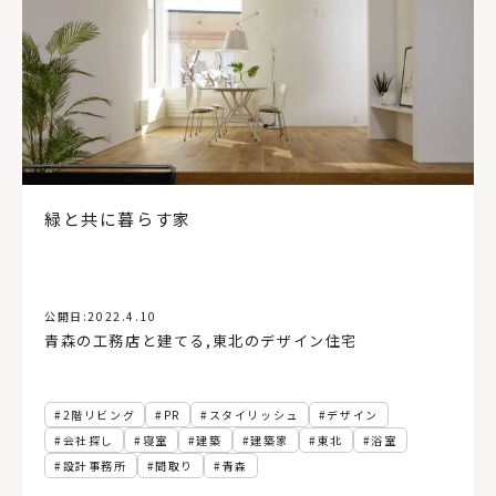
緑と共に暮らす家
公開日:
2022.4.10
青森の工務店と建てる
,
東北のデザイン住宅
2階リビング
PR
スタイリッシュ
デザイン
会社探し
寝室
建築
建築家
東北
浴室
設計事務所
間取り
青森