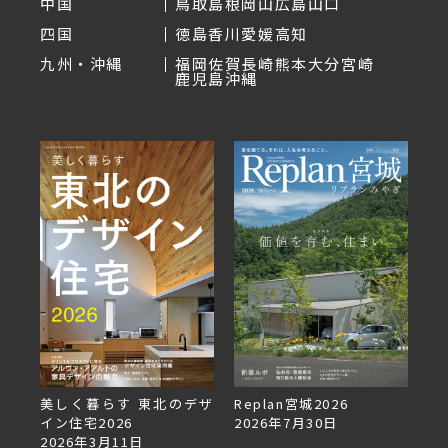
中国
鳥取
島根
岡山
広島
山口
四国
徳島
香川
愛媛
高知
九州・沖縄
福岡
佐賀
長崎
熊本
大分
宮崎
鹿児島
沖縄
デザ
Replan宮城2026
Replan北海道VOL.153
2026年7月30日
2026年6月27日