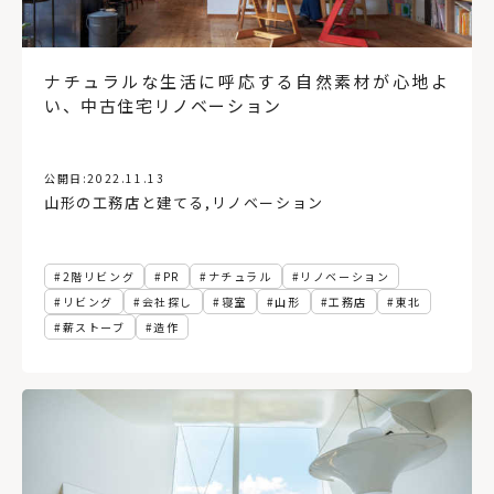
造作棚
工務店経営
床
変形地
ペット
ロフト
中庭
コンクリートブロック造
後志
オフィス
東川町
イベント
日高
30坪以下
公共施設
ナチュラルな生活に呼応する自然素材が心地よ
アルヴァ・アアルト
複合施設
農村
代官山蔦屋書店
い、中古住宅リノベーション
根室
バルコニー
銭湯
函館蔦屋書店
コミュニティー
民泊
宿泊施設
実家リノベ
お金の話
動線計画
ローカルディベロッパー
住まい
公開日:
2022.11.13
山形の工務店と建てる
,
リノベーション
セイナヨキ
読解力
農伯
犬と暮らす
絶景
ホテル
LDK
テラス
Ⅱ型キッチン
小上がり和室
アフターメンテナンス
アフターサポート
1年点検
2階リビング
PR
ナチュラル
リノベーション
オープンハウス
注文住宅
砂箱
木材店
リビング
会社探し
寝室
山形
工務店
東北
おもちゃ美術館
壁
分散型ホテル
無垢材
板張り
薪ストーブ
造作
書店
ブレイスメイキング
場づくり
再開発
東京
インテリアコーディネート
内装
インナーガレージ
TSUTAYA
手洗い器
コンパクトハウス
二人暮らし
道北
家づくりのアイデア
8帖
長期優良住宅
ヘルシンキ
手すり
バリアフリー
縦型ブラインド
宮城県
資産価値
環境
太陽光発電
冷房
防災
気候変動
地球温暖化
サステナブル