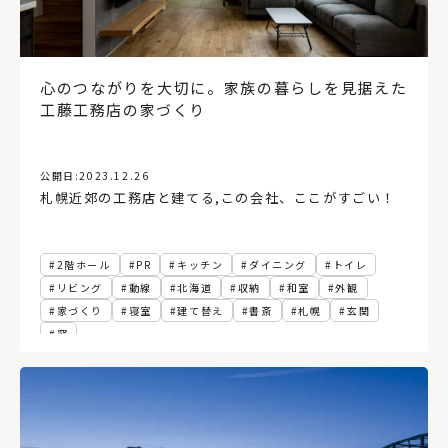
心のつながりを大切に。家族の暮らしを見据えた
工藤工務店の家づくり
公開日:
2023.12.26
札幌近郊の工務店と建てる
,
この会社、ここがすごい！
2階ホール
PR
キッチン
ダイニング
トイレ
リビング
動線
北海道
収納
和室
外観
家づくり
寝室
建て替え
書斎
札幌
玄関
窓