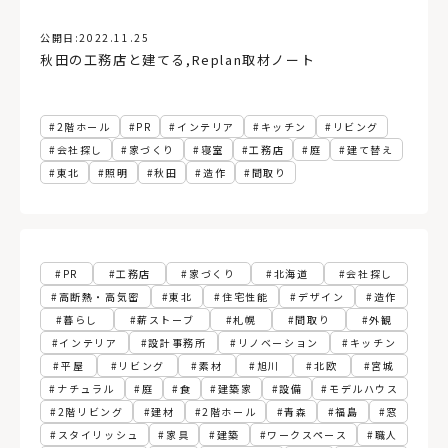
公開日:
2022.11.25
秋田の工務店と建てる
,
Replan取材ノート
2階ホール
PR
インテリア
キッチン
リビング
会社探し
家づくり
寝室
工務店
庭
建て替え
東北
照明
秋田
造作
間取り
PR
工務店
家づくり
北海道
会社探し
高断熱・高気密
東北
住宅性能
デザイン
造作
暮らし
薪ストーブ
札幌
間取り
外観
インテリア
設計事務所
リノベーション
キッチン
平屋
リビング
素材
旭川
北欧
宮城
ナチュラル
庭
食
建築家
設備
モデルハウス
2階リビング
建材
2階ホール
青森
福島
窓
スタイリッシュ
家具
建築
ワークスペース
職人