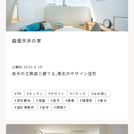
横型ブラインド、インテリア
設計
施工
ウィンドウトリートメント
アトリエ
ワイナリー
インテリアグリーン
ヌック
マルシェ
地域
地方
空き家
玄関ポーチ
ショールーム
網走
壁紙
蓄エネ
創エネ
北見市
吹き抜け
旅
住宅雑誌
コンテナハウス
アアルト
省エネ
コンパクト
曲面天井の家
サウナ
レイアウト
蔦屋書店
公開日:
2022.4.19
岩手の工務店と建てる
,
東北のデザイン住宅
PR
キッチン
デザイン
リビング
会社探し
変形敷地
寝室
岩手
建築
建築家
東北
設計事務所
造作
間取り