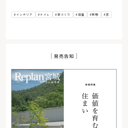
インテリア
トイレ
家づくり
寝室
照明
窓
発売告知