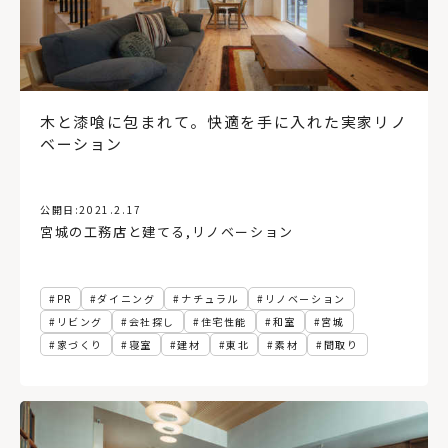
木と漆喰に包まれて。快適を手に入れた実家リノ
ベーション
公開日:
2021.2.17
宮城の工務店と建てる
,
リノベーション
PR
ダイニング
ナチュラル
リノベーション
リビング
会社探し
住宅性能
和室
宮城
家づくり
寝室
建材
東北
素材
間取り