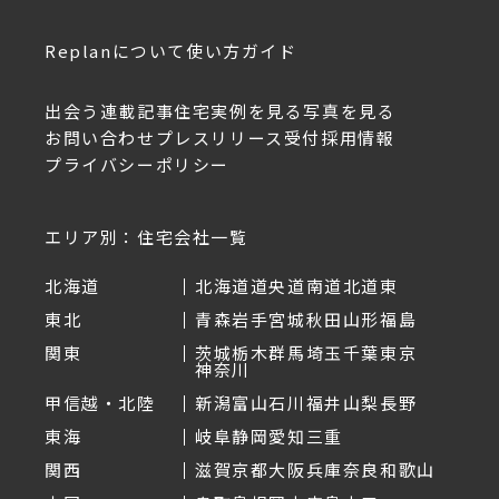
Replanについて
使い方ガイド
出会う
連載記事
住宅実例を見る
写真を見る
お問い合わせ
プレスリリース受付
採用情報
プライバシーポリシー
エリア別：住宅会社一覧
北海道
北海道
道央
道南
道北
道東
東北
青森
岩手
宮城
秋田
山形
福島
関東
茨城
栃木
群馬
埼玉
千葉
東京
神奈川
甲信越・北陸
新潟
富山
石川
福井
山梨
長野
東海
岐阜
静岡
愛知
三重
関西
滋賀
京都
大阪
兵庫
奈良
和歌山