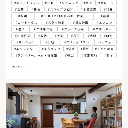
悩み・トラブル
十勝
ダイニング
書斎
ガレージ
玄関
移住
スキップフロア
全館空調
和室
照明
ZEH（ゼロエネルギー住宅）
岩手
コートハウス
おうち時間
資金計画
エアコン
階段
二世帯住宅
ウッドデッキ
エネルギー
札幌近郊
収納
大工
秋田
洗面
山形
マンション
土地
スペシャリスト
カフェ
エクステリア
まちづくり
浴室
換気
子ども部屋
ランドリールーム・洗濯室
帯広
変形敷地
DIY
パッシブ
江別
フィンランド
胆振
寝室
more...
建て替え
関東
動線
古民家
3階建て
ペレットストーブ
植物
スマートホーム
社長食堂
熱源
グリーン
サンルーム
トイレ
リプラン
テレワーク
RC（コンクリート）造
ペンダントライト
土間
インダストリアル
函館
規格住宅・企画住宅
北から目線
ファミリークローゼット
自然素材
札幌市
関西
木造建築
パッシブ換気
非住宅
ビルトインガレージ
新築
リフォーム
住宅ローン
デンマーク
仙台
オホーツク
高性能住宅
福島県
小上がり
暖房
店舗併用住宅
飾り棚
古民家再生