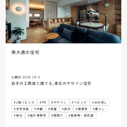
南大通の住宅
公開日:
2020.10.3
岩手の工務店と建てる
,
東北のデザイン住宅
2階リビング
PR
デザイン
リビング
会社探し
住宅性能
外観
寝室
岩手
建築家
暮らし
東北
設計事務所
間取り
高断熱・高気密