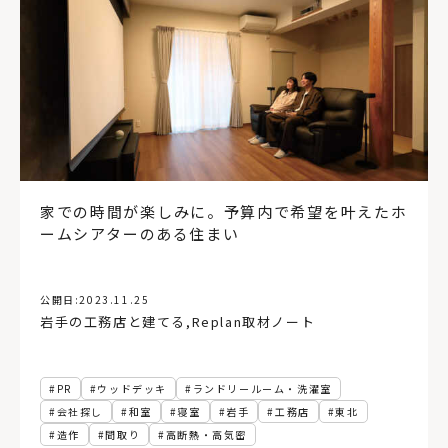
家での時間が楽しみに。予算内で希望を叶えたホ
ームシアターのある住まい
公開日:
2023.11.25
岩手の工務店と建てる
,
Replan取材ノート
PR
ウッドデッキ
ランドリールーム・洗濯室
会社探し
和室
寝室
岩手
工務店
東北
造作
間取り
高断熱・高気密