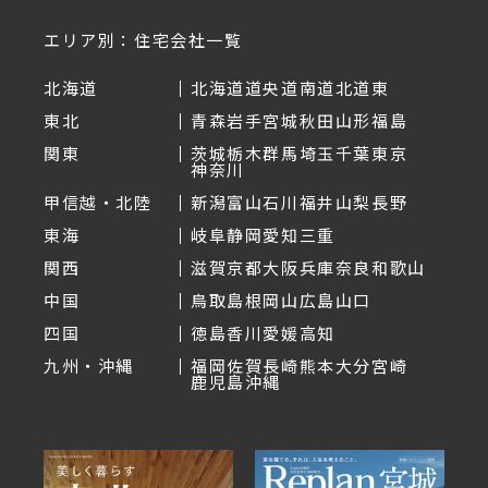
エリア別：住宅会社一覧
北海道
北海道
道央
道南
道北
道東
東北
青森
岩手
宮城
秋田
山形
福島
関東
茨城
栃木
群馬
埼玉
千葉
東京
神奈川
甲信越・北陸
新潟
富山
石川
福井
山梨
長野
東海
岐阜
静岡
愛知
三重
関西
滋賀
京都
大阪
兵庫
奈良
和歌山
中国
鳥取
島根
岡山
広島
山口
四国
徳島
香川
愛媛
高知
九州・沖縄
福岡
佐賀
長崎
熊本
大分
宮崎
鹿児島
沖縄