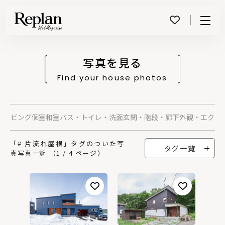
Menu
写真を見る
Find your house photos
グ
リビング
個室
和室
バス・トイレ・洗面
玄関・階段・廊下
外観・エクス
「# 片流れ屋根」タグのついた写
タグ一覧
真写真一覧 （1 / 4 ページ）