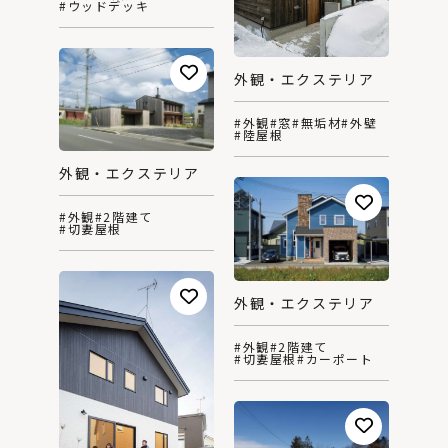
#ウッドデッキ
外観・エクステリア
#外観
#窓
#無垢材
#外壁
#陸屋根
外観・エクステリア
#外観
#2階建て
#切妻屋根
外観・エクステリア
#外観
#2階建て
#切妻屋根
#カーポート