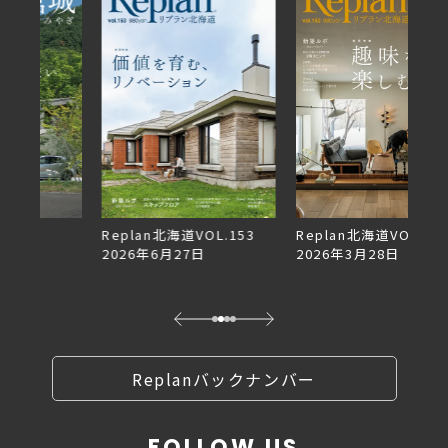
Replan北海道VOL.153
Replan北海道VOL.152
2026年6月27日
2026年3月28日
イ
2
Replanバックナンバー
FOLLOW US