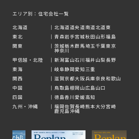
エリア別：住宅会社一覧
北海道
北海道
道央
道南
道北
道東
東北
青森
岩手
宮城
秋田
山形
福島
関東
茨城
栃木
群馬
埼玉
千葉
東京
神奈川
甲信越・北陸
新潟
富山
石川
福井
山梨
長野
東海
岐阜
静岡
愛知
三重
関西
滋賀
京都
大阪
兵庫
奈良
和歌山
中国
鳥取
島根
岡山
広島
山口
四国
徳島
香川
愛媛
高知
九州・沖縄
福岡
佐賀
長崎
熊本
大分
宮崎
鹿児島
沖縄