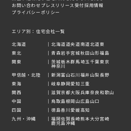
お問い合わせ
プレスリリース受付
採用情報
プライバシーポリシー
エリア別：住宅会社一覧
北海道
北海道
道央
道南
道北
道東
東北
青森
岩手
宮城
秋田
山形
福島
関東
茨城
栃木
群馬
埼玉
千葉
東京
神奈川
甲信越・北陸
新潟
富山
石川
福井
山梨
長野
東海
岐阜
静岡
愛知
三重
関西
滋賀
京都
大阪
兵庫
奈良
和歌山
中国
鳥取
島根
岡山
広島
山口
四国
徳島
香川
愛媛
高知
九州・沖縄
福岡
佐賀
長崎
熊本
大分
宮崎
鹿児島
沖縄