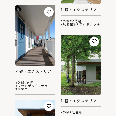
外観・エクステリア
#外観
#2階建て
#切妻屋根
#ウッドデッキ
外観・エクステリア
#外観
#玄関
#ウッドデッキ
#テラス
#玄関ポーチ
外観・エクステリア
#外観
#陸屋根