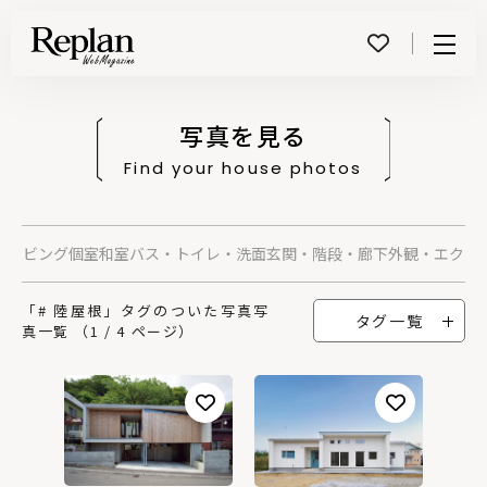
Menu
写真を見る
Find your house photos
グ
リビング
個室
和室
バス・トイレ・洗面
玄関・階段・廊下
外観・エクス
「# 陸屋根」タグのついた写真写
タグ一覧
真一覧 （1 / 4 ページ）