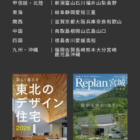
甲信越・北陸
新潟
富山
石川
福井
山梨
長野
東海
岐阜
静岡
愛知
三重
関西
滋賀
京都
大阪
兵庫
奈良
和歌山
中国
鳥取
島根
岡山
広島
山口
四国
徳島
香川
愛媛
高知
九州・沖縄
福岡
佐賀
長崎
熊本
大分
宮崎
鹿児島
沖縄