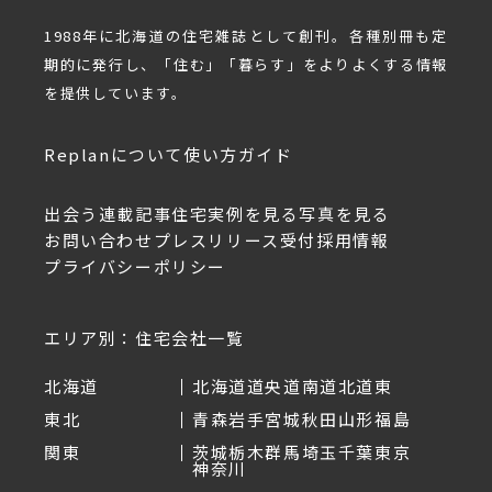
1988年に北海道の住宅雑誌として創刊。各種別冊も定
期的に発行し、「住む」「暮らす」をよりよくする情報
を提供しています。
Replanについて
使い方ガイド
出会う
連載記事
住宅実例を見る
写真を見る
お問い合わせ
プレスリリース受付
採用情報
プライバシーポリシー
エリア別：住宅会社一覧
北海道
北海道
道央
道南
道北
道東
東北
青森
岩手
宮城
秋田
山形
福島
関東
茨城
栃木
群馬
埼玉
千葉
東京
神奈川