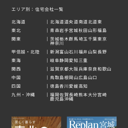
エリア別：住宅会社一覧
北海道
北海道
道央
道南
道北
道東
東北
青森
岩手
宮城
秋田
山形
福島
関東
茨城
栃木
群馬
埼玉
千葉
東京
神奈川
甲信越・北陸
新潟
富山
石川
福井
山梨
長野
東海
岐阜
静岡
愛知
三重
関西
滋賀
京都
大阪
兵庫
奈良
和歌山
中国
鳥取
島根
岡山
広島
山口
四国
徳島
香川
愛媛
高知
九州・沖縄
福岡
佐賀
長崎
熊本
大分
宮崎
鹿児島
沖縄