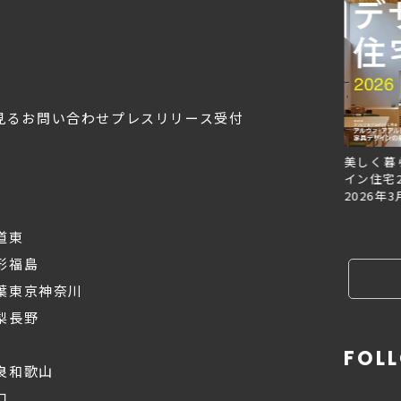
見る
お問い合わせ
プレスリリース受付
Replan北海道VOL.153
Replan北海道VOL.152
美しく暮
2026年6月27日
2026年3月28日
イン住宅2
2026年3
道東
形
福島
葉
東京
神奈川
梨
長野
FOL
良
和歌山
口