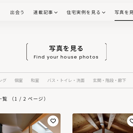
出会う
連載記事
住宅実例を見る
写真を
リノベーションで生まれ変わった、造作が映える住まい
ダイニングテーブル
(258)
キッチン収納
大開口
対面式キッチン
キッチンカウンター
この会社、ここがすごい！
INTERIOR&LIF
こだわりモデルハウス大公
写真を見る
Find your house photos
ング
個室
和室
バス・トイレ・洗面
玄関・階段・廊下
 （1 / 2 ページ）