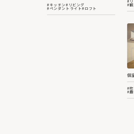
#
#
#キッチン
#リビング
#ペンダントライト
#ロフト
個
#
#