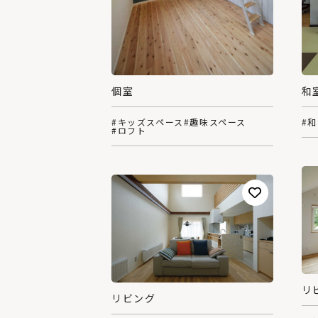
個室
和
#キッズスペース
#趣味スペース
#
#ロフト
リ
リビング