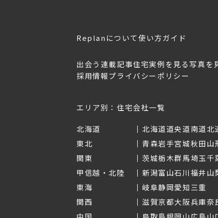
Replanについて
使い方ガイド
出会う
連載記事
住宅実例を見る
写真を
採用情報
プライバシーポリシー
OL.152
美しく暮らす 東北のデザ
Replan宮城2026
イン住宅2026
2026年7月30日
2026年3月11日
エリア別：住宅会社一覧
北海道
北海道
道央
道南
道北
東北
青森
岩手
宮城
秋田
山
関東
茨城
栃木
群馬
埼玉
千
甲信越・北陸
新潟
富山
石川
福井
山
東海
岐阜
静岡
愛知
三重
関西
滋賀
京都
大阪
兵庫
奈
中国
鳥取
島根
岡山
広島
山