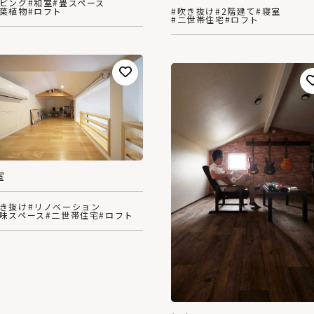
リビング
#和室
#畳スペース
観葉植物
#ロフト
#吹き抜け
#2階建て
#寝室
#二世帯住宅
#ロフト
室
吹き抜け
#リノベーション
趣味スペース
#二世帯住宅
#ロフト