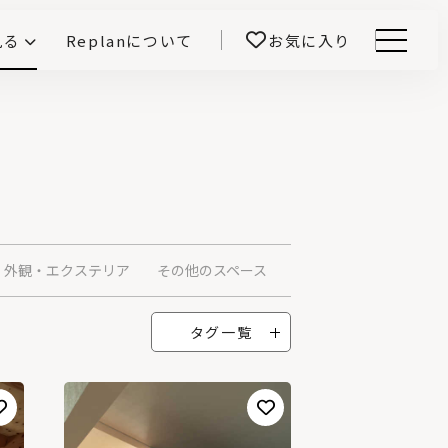
見る
Replanについて
お気に入り
Menu
E -インテリアと暮らす-
開！
鎌田紀彦のQ1.0住宅デザイン論
前真之のいごこちの科学
外観・エクステリア
その他のスペース
タグ一覧