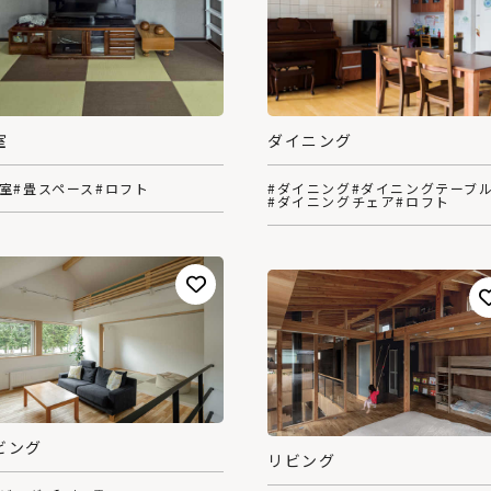
室
ダイニング
和室
#畳スペース
#ロフト
#ダイニング
#ダイニングテーブ
#ダイニングチェア
#ロフト
ビング
リビング