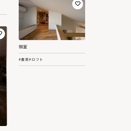
個室
#書斎
#ロフト