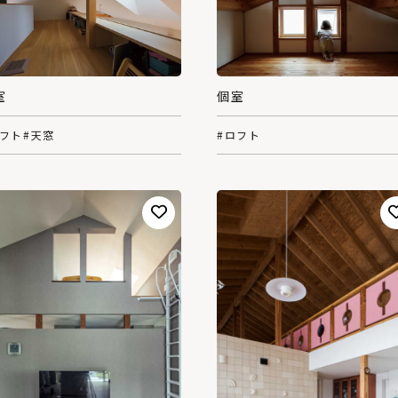
室
個室
ロフト
#天窓
#ロフト