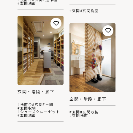
#玄関洗面
#玄関
#玄関洗面
玄関・階段・廊下
玄関・階段・廊下
#洗面台
#玄関
#土間
#玄関収納
#シューズクローゼット
#玄関
#玄関収納
#玄関洗面
#玄関洗面