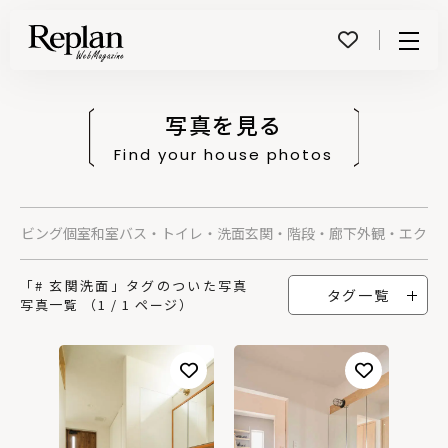
Menu
写真を見る
Find your house photos
グ
リビング
個室
和室
バス・トイレ・洗面
玄関・階段・廊下
外観・エクス
「# 玄関洗面」タグのついた写真
タグ一覧
写真一覧 （1 / 1 ページ）