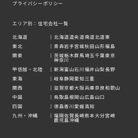
プライバシーポリシー
エリア別：住宅会社一覧
北海道
北海道
道央
道南
道北
道東
東北
青森
岩手
宮城
秋田
山形
福島
関東
茨城
栃木
群馬
埼玉
千葉
東京
神奈川
甲信越・北陸
新潟
富山
石川
福井
山梨
長野
東海
岐阜
静岡
愛知
三重
関西
滋賀
京都
大阪
兵庫
奈良
和歌山
中国
鳥取
島根
岡山
広島
山口
四国
徳島
香川
愛媛
高知
九州・沖縄
福岡
佐賀
長崎
熊本
大分
宮崎
鹿児島
沖縄