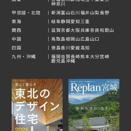
神奈川
甲信越・北陸
新潟
富山
石川
福井
山梨
長野
東海
岐阜
静岡
愛知
三重
関西
滋賀
京都
大阪
兵庫
奈良
和歌山
中国
鳥取
島根
岡山
広島
山口
四国
徳島
香川
愛媛
高知
九州・沖縄
福岡
佐賀
長崎
熊本
大分
宮崎
鹿児島
沖縄