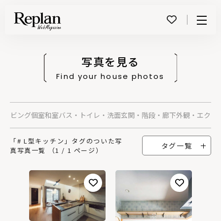
Menu
写真を見る
Find your house photos
グ
リビング
個室
和室
バス・トイレ・洗面
玄関・階段・廊下
外観・エクス
「# L型キッチン」タグのついた写
タグ一覧
真写真一覧 （1 / 1 ページ）