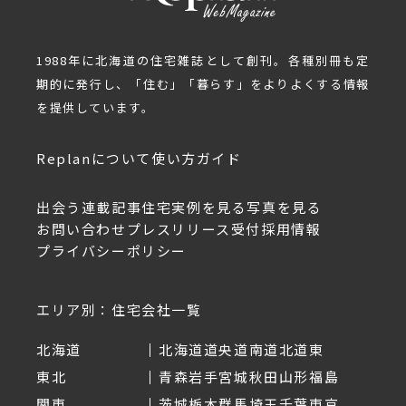
1988年に北海道の住宅雑誌として創刊。各種別冊も定
期的に発行し、「住む」「暮らす」をよりよくする情報
を提供しています。
Replanについて
使い方ガイド
出会う
連載記事
住宅実例を見る
写真を見る
お問い合わせ
プレスリリース受付
採用情報
プライバシーポリシー
エリア別：住宅会社一覧
北海道
北海道
道央
道南
道北
道東
東北
青森
岩手
宮城
秋田
山形
福島
関東
茨城
栃木
群馬
埼玉
千葉
東京