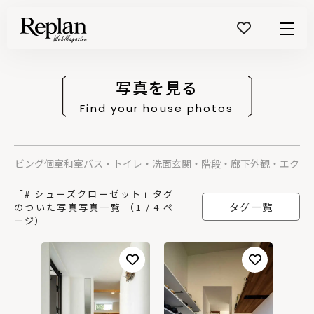
Menu
写真を見る
Find your house photos
グ
リビング
個室
和室
バス・トイレ・洗面
玄関・階段・廊下
外観・エクス
「# シューズクローゼット」タグ
タグ一覧
のついた写真写真一覧 （1 / 4 ペ
ージ）