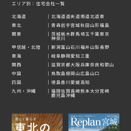
エリア別：住宅会社一覧
北海道
北海道
道央
道南
道北
道東
東北
青森
岩手
宮城
秋田
山形
福島
関東
茨城
栃木
群馬
埼玉
千葉
東京
神奈川
甲信越・北陸
新潟
富山
石川
福井
山梨
長野
東海
岐阜
静岡
愛知
三重
関西
滋賀
京都
大阪
兵庫
奈良
和歌山
中国
鳥取
島根
岡山
広島
山口
四国
徳島
香川
愛媛
高知
九州・沖縄
福岡
佐賀
長崎
熊本
大分
宮崎
鹿児島
沖縄