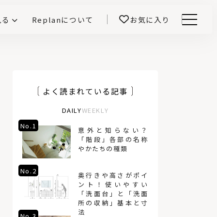
見る
Replanについて
お気に入り
Menu
E -インテリアと暮らす-
開！
鎌田紀彦のQ1.0住宅デザイン論
前真之のいごこちの科学
よく読まれている記事
DAILY
WEEKLY
No.1
No.4
意外と知らない？
「階段」各部の名称
やかたちの種類
No.2
No.5
奥行きや高さがポイ
ント！使いやすい
「洗面台」と「洗面
所の収納」基本と寸
法
No.3
No.6