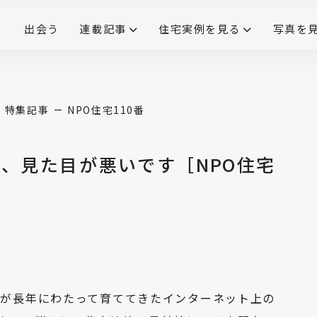
出会う
連載記事
住宅実例を見る
写真を
リノベーションで生まれ変わった、造作が映える住まい
ダイニングテーブル
(258)
キッチン収納
大開口
対面式キッチン
キッチンカウンター
この会社、ここがすごい！
INTERIOR&LIF
こだわりモデルハウス大公
特集記事
NPO住宅110番
、見た目が悪いです［NPO住宅
No.4
「キッチン家電の収
納」の基本とアイデ
ア。上手な配置で料理
の時短に
No.5
DIYにも役立つ！ 造
作本棚の上手なつく
り方、6つのポイント
anが長年にわたって育ててきたインターネット上の
No.6