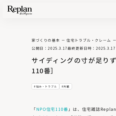
家づくりの基礎知識や空間づくりのコツなど、暮らしに役立つ情報を発信中！
住まいと暮らしの実例を写真と記事で丁寧にわかりやすくご紹介します
部位別の実例写真から、自分らしい住まいのアイデアや好み見つけてみませんか。
Find your house photos
家づくりの基本
住宅トラブル・クレーム
公開日：2025.3.17
最終更新日時：2025.3.17
サイディングの寸が足りず
110番］
悩み・トラブル
外観
「
NPO住宅110番
」は、住宅雑誌Repl