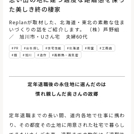
た美しき終の棲家
Replanが取材した、北海道・東北の素敵な住ま
いづくりの話をご紹介します。 （株）芦野組
／ 旭川市・Uさん宅 夫婦60代
PR
会社探し
住宅性能
北海道
和室
工務店
庭
旭川
造作
高断熱・高気密
定年退職後の永住地に選んだのは
慣れ親しんだ奥さんの故郷
定年退職までの長い間、道内各地で仕事に携わ
り、その都度その土地に用意された社宅で暮らし