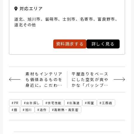
くつろげます。また、家族の気配が感じられる間仕切
りの少ない家も、安心感が増し、くつろげます。照
対応エリア
明、収納、空気の流れ……どんなものにもひとつ手を
道北、旭川市、留萌市、士別市、名寄市、富良野市、
加え、薪ストーブを主暖房に取り入れた快適に使いや
道北その他
すく心地よい住まいづくりを進めたいと考えていま
す。
資料請求する
詳しく見る
素材もインテリア
平屋造りをベース
も価値あるものを
にした空気が爽や
身近に。こだわり
かな「パッシブ換
の「らしい」家づ
気」の住まい
くり
PR
会社探し
住宅性能
北海道
和室
工務店
庭
旭川
造作
高断熱・高気密