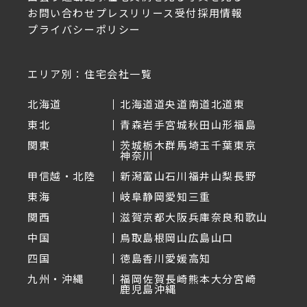
お問い合わせ
プレスリリース受付
採用情報
プライバシーポリシー
エリア別：住宅会社一覧
北海道
北海道
道央
道南
道北
道東
東北
青森
岩手
宮城
秋田
山形
福島
関東
茨城
栃木
群馬
埼玉
千葉
東京
神奈川
甲信越・北陸
新潟
富山
石川
福井
山梨
長野
東海
岐阜
静岡
愛知
三重
関西
滋賀
京都
大阪
兵庫
奈良
和歌山
中国
鳥取
島根
岡山
広島
山口
四国
徳島
香川
愛媛
高知
九州・沖縄
福岡
佐賀
長崎
熊本
大分
宮崎
鹿児島
沖縄