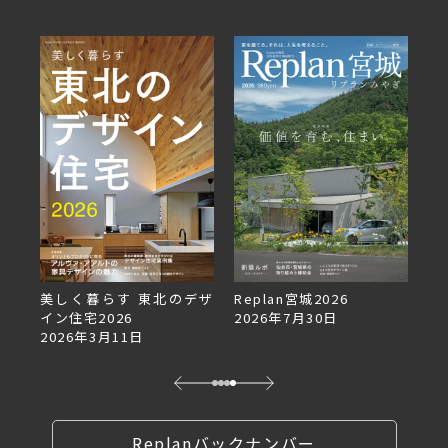
デザ
Replan宮城2026
Replan北海道VOL.153
2026年7月30日
2026年6月27日
Replanバックナンバー