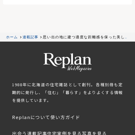
ホーム
連載記事
思い出の地に建つ適度な距離感を保った美しき
終の棲家
1988年に北海道の住宅雑誌として創刊。各種別冊も定
期的に発行し、「住む」「暮らす」をよりよくする情報
を提供しています。
Replanについて
使い方ガイド
出会う
連載記事
住宅実例を見る
写真を見る