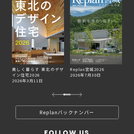
デザ
Replan宮城2026
Replan北海道VOL.153
2026年7月30日
2026年6月27日
Replanバックナンバー
FOLLOW US