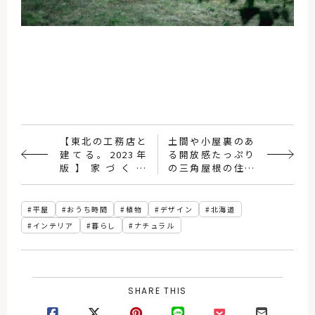
【東北の工務店と
土間や小屋裏のあ
建てる。2023年
る開放感たっぷり
版】家づくり
の三角屋根の住ま
STORY＆高品質住
い
宅実例集 17記事公
開
平屋
おうち時間
植物
デザイン
北海道
インテリア
暮らし
ナチュラル
SHARE THIS