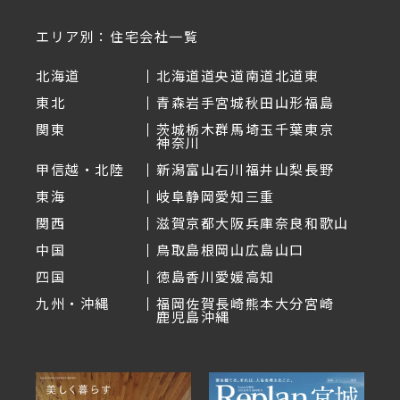
エリア別：住宅会社一覧
北海道
北海道
道央
道南
道北
道東
東北
青森
岩手
宮城
秋田
山形
福島
関東
茨城
栃木
群馬
埼玉
千葉
東京
神奈川
甲信越・北陸
新潟
富山
石川
福井
山梨
長野
東海
岐阜
静岡
愛知
三重
関西
滋賀
京都
大阪
兵庫
奈良
和歌山
中国
鳥取
島根
岡山
広島
山口
四国
徳島
香川
愛媛
高知
九州・沖縄
福岡
佐賀
長崎
熊本
大分
宮崎
鹿児島
沖縄