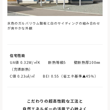
水色のガルバリウム鋼板と白のサイディングの組み合わせ
が爽やかな外観
住宅性能
UA値 0.32W/㎡K 断熱等級5 壁断熱厚100㎜
（充填断熱）
C値 0.23㎠/㎡ BEI 0.55（省エネ基準▲45％）
こだわりの超高性能な工法と
自然エネルギーの活用で心地よく