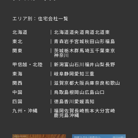
エリア別：住宅会社一覧
北海道
北海道
道央
道南
道北
道東
東北
青森
岩手
宮城
秋田
山形
福島
関東
茨城
栃木
群馬
埼玉
千葉
東京
神奈川
甲信越・北陸
新潟
富山
石川
福井
山梨
長野
東海
岐阜
静岡
愛知
三重
関西
滋賀
京都
大阪
兵庫
奈良
和歌山
中国
鳥取
島根
岡山
広島
山口
四国
徳島
香川
愛媛
高知
九州・沖縄
福岡
佐賀
長崎
熊本
大分
宮崎
鹿児島
沖縄