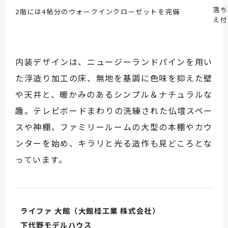
落ち
2階には4帖分のウォークインクローゼットを完備
え付
内装デザインは、ニュージーランドパインを用い
た浮造り加工の床、無地を基調に色味を抑えた壁
や天井と、暖かみのあるシンプル＆ナチュラルな
趣。テレビボードまわりの洗練された仏壇スペー
スや神棚、ファミリールームの大型の本棚やカウ
ンターを始め、キラリと光る造作も見どころとな
っています。
ライファ 大館（大館桂工業 株式会社）
下代野モデルハウス