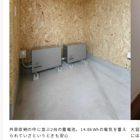
外部収納の中に並ぶ2台の蓄電池。14.8kWhの電気を蓄え
大容
られていざというときも安心
には