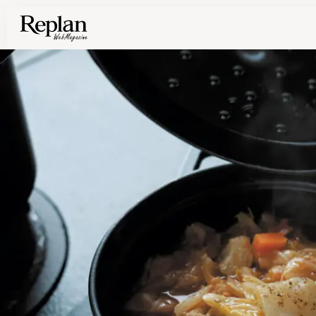
家づくりの基礎知識や空間づくりのコツなど、暮らしに役立つ情報を発信中！
住まいと暮らしの実例を写真と記事で丁寧にわかりやすくご紹介します
部位別の実例写真から、自分らしい住まいのアイデアや好み見つけてみませんか。
Find your house photos