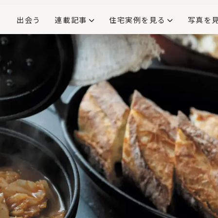
出会う
連載記事
住宅実例を見る
写真を
リノベーションで生まれ変わった、造作が映える住まい
ダイニングテーブル
(258)
キッチン収納
大開口
対面式キッチン
キッチンカウンター
この会社、ここがすごい！
INTERIOR&LIF
こだわりモデルハウス大公