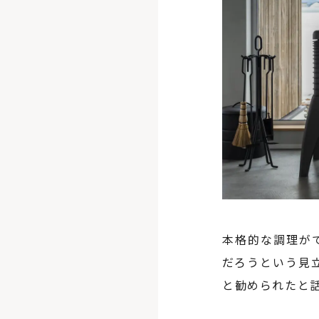
本格的な調理が
だろうという見
と勧められたと