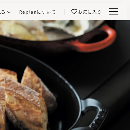
見る
Replanについて
お気に入り
Menu
E -インテリアと暮らす-
開！
鎌田紀彦のQ1.0住宅デザイン論
前真之のいごこちの科学