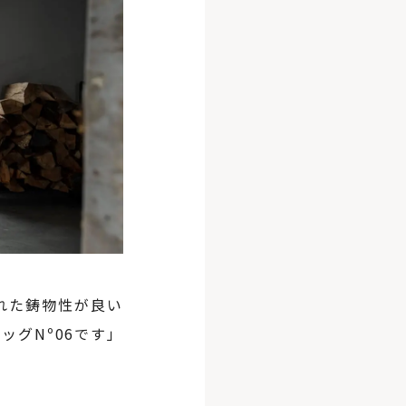
れた鋳物性が良い
グNº06です」