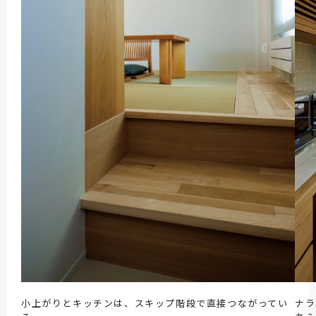
小上がりとキッチンは、スキップ階段で直接つながってい
ナラ