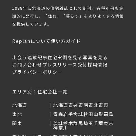
1988年に北海道の住宅雑誌として創刊。各種別冊も定
期的に発行し、「住む」「暮らす」をよりよくする情報
を提供しています。
Replanについて
使い方ガイド
出会う
連載記事
住宅実例を見る
写真を見る
お問い合わせ
プレスリリース受付
採用情報
プライバシーポリシー
エリア別：住宅会社一覧
北海道
北海道
道央
道南
道北
道東
東北
青森
岩手
宮城
秋田
山形
福島
関東
茨城
栃木
群馬
埼玉
千葉
東京
神奈川