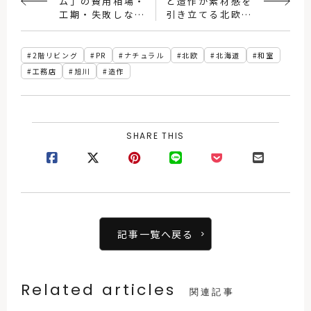
ム」の費用相場・
と造作が素材感を
工期・失敗しない
引き立てる北欧テ
ためのポイントと
イストの住まい
は？
2階リビング
PR
ナチュラル
北欧
北海道
和室
工務店
旭川
造作
SHARE THIS
記事一覧へ戻る
Related articles
関連記事