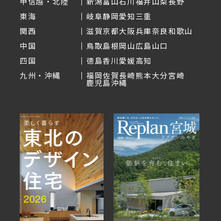
甲信越・北陸
新潟
富山
石川
福井
山梨
長野
東海
岐阜
静岡
愛知
三重
関西
滋賀
京都
大阪
兵庫
奈良
和歌山
中国
鳥取
島根
岡山
広島
山口
四国
徳島
香川
愛媛
高知
九州・沖縄
福岡
佐賀
長崎
熊本
大分
宮崎
鹿児島
沖縄