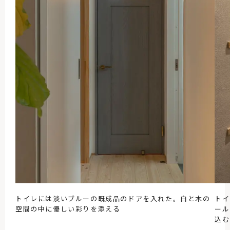
トイレには淡いブルーの既成品のドアを入れた。白と木の
トイ
空間の中に優しい彩りを添える
ール
込む