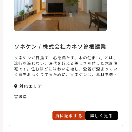
ソネケン / 株式会社カネソ曽根建業
ソネケンが目指す「心を満たす、木の住まい」とは、
流行を追わない、時代を超える美しさを持った木造住
宅です。住むほどに味わいを増し、愛着が深まってい
く家をおつくりするために、ソネケンは、素材を選び
抜き、技術を磨き、ロングライフなデザインを追求し
てきました。これまでも、これからも…。ソネケンは
対応エリア
変わることのない姿勢で、上質な「木の住まい」をつ
宮城県
くり続けます。
資料請求する
詳しく見る