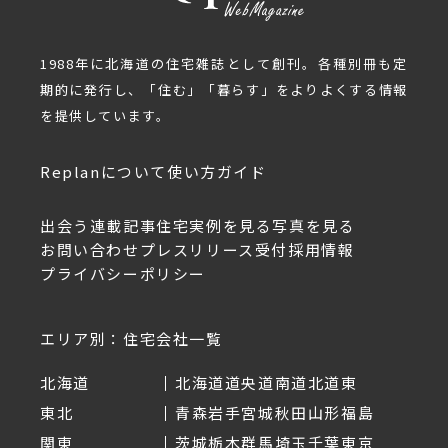
1988年に北海道の住宅雑誌として創刊。各種別冊も定
期的に発行し、「住む」「暮らす」をよりよくする情報
を提供しています。
Replanについて
使い方ガイド
出会う
連載記事
住宅実例を見る
写真を見る
お問い合わせ
プレスリリース受付
採用情報
プライバシーポリシー
エリア別：住宅会社一覧
北海道
北海道
道央
道南
道北
道東
東北
青森
岩手
宮城
秋田
山形
福島
関東
茨城
栃木
群馬
埼玉
千葉
東京