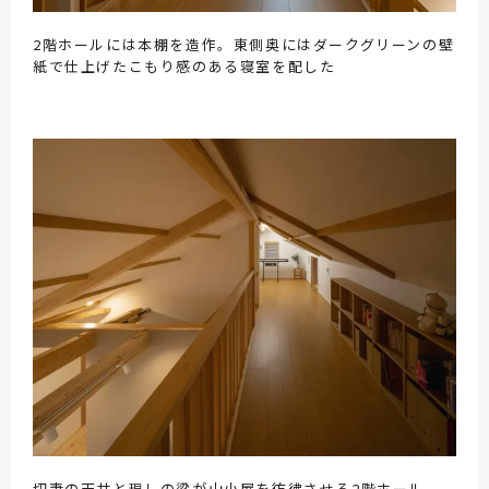
2階ホールには本棚を造作。東側奥にはダークグリーンの壁
紙で仕上げたこもり感のある寝室を配した
切妻の天井と現しの梁が山小屋を彷彿させる2階ホール