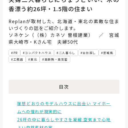
香漂う約26坪・1.5階の住まい
Replanが取材した、北海道・東北の素敵な住ま
いづくりの話をご紹介します。
ソネケン（（株）カネソ 曽根建業） ／ 宮城
県大崎市・Kさん宅 夫婦50代
PR
コンパクトハウス
二人暮らし
会社探し
宮城県
工務店
東北
高断熱・高気密
目次
理想どおりのモデルハウスに出会い マイホー
ムへの憧れが現実的に
26坪の中に暮らしやすさを凝縮 空気まで心地
よい自然素材の家