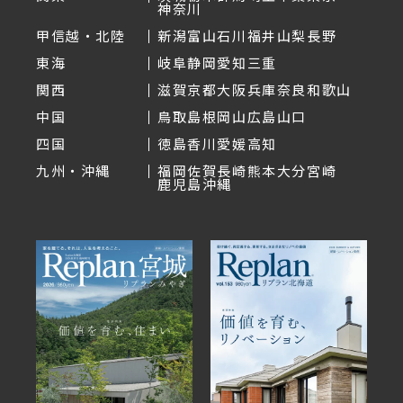
神奈川
甲信越・北陸
新潟
富山
石川
福井
山梨
長野
東海
岐阜
静岡
愛知
三重
関西
滋賀
京都
大阪
兵庫
奈良
和歌山
中国
鳥取
島根
岡山
広島
山口
四国
徳島
香川
愛媛
高知
九州・沖縄
福岡
佐賀
長崎
熊本
大分
宮崎
鹿児島
沖縄