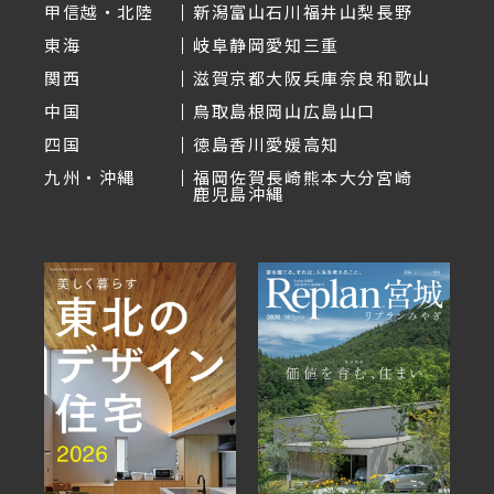
甲信越・北陸
新潟
富山
石川
福井
山梨
長野
東海
岐阜
静岡
愛知
三重
関西
滋賀
京都
大阪
兵庫
奈良
和歌山
中国
鳥取
島根
岡山
広島
山口
四国
徳島
香川
愛媛
高知
九州・沖縄
福岡
佐賀
長崎
熊本
大分
宮崎
鹿児島
沖縄