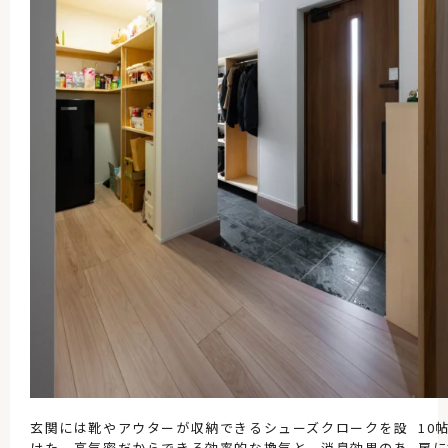
玄関には靴やアウターが収納できるシューズクロークを設
10
けた。高気密だからできる効率的な換気と、消臭効果のあ
房に