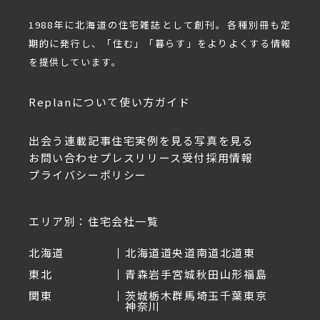
1988年に北海道の住宅雑誌として創刊。各種別冊も定
期的に発行し、「住む」「暮らす」をよりよくする情報
を提供しています。
Replanについて
使い方ガイド
出会う
連載記事
住宅実例を見る
写真を見る
お問い合わせ
プレスリリース受付
採用情報
プライバシーポリシー
エリア別：住宅会社一覧
北海道
北海道
道央
道南
道北
道東
東北
青森
岩手
宮城
秋田
山形
福島
関東
茨城
栃木
群馬
埼玉
千葉
東京
神奈川