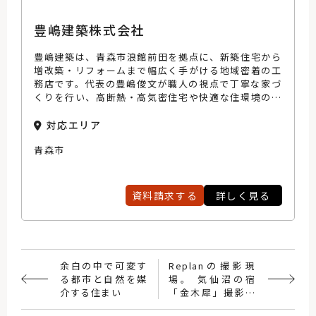
豊嶋建築株式会社
豊嶋建築は、青森市浪館前田を拠点に、新築住宅から
増改築・リフォームまで幅広く手がける地域密着の工
務店です。代表の豊嶋俊文が職人の視点で丁寧な家づ
くりを行い、高断熱・高気密住宅や快適な住環境の提
案に力を入れています。施工前の綿密な打ち合わせか
ら完成後のアフターサポートまで、お客様との信頼関
対応エリア
係を大切にし、住む人の笑顔を創る家づくりを目指し
青森市
ています。
資料請求する
詳しく見る
余白の中で可変す
Replanの撮影現
る都市と自然を媒
場。 気仙沼の宿
介する住まい
「金木犀」撮影レ
ポート