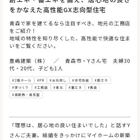
をかなえた高性能GX志向型住宅
青森で家を建てるなら注目すべき、地元の工務店
をご紹介！
地域の特性を知り尽くした、高性能で快適な住ま
いをご覧ください。
豊嶋建築（株） ／ 青森市・Yさん宅 夫婦30
代・20代、子ども1人
2階ホール
PR
会社探し
住宅性能
創エネ
家づくり
工務店
東北
蓄エネ
青森
高断熱・高気密
「理想は、居心地の良い住まいでした」と話すY
さんご夫妻。結婚をきっかけにマイホームの新築