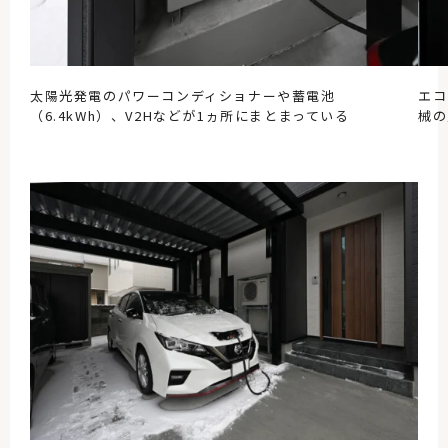
太陽光発電のパワーコンディショナーや蓄電池
エコ
（6.4kWh）、V2Hなどが1ヵ所にまとまっている
械の