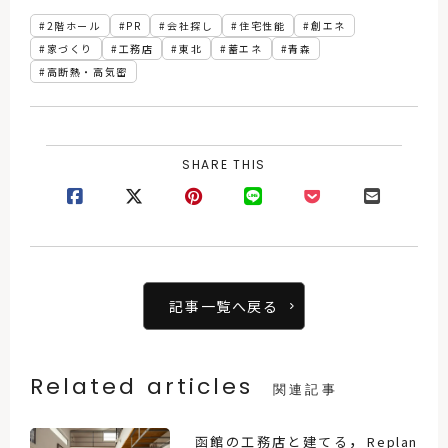
2階ホール
PR
会社探し
住宅性能
創エネ
家づくり
工務店
東北
蓄エネ
青森
高断熱・高気密
SHARE THIS
記事一覧へ戻る
Related articles
関連記事
，
函館の工務店と建てる
Replan