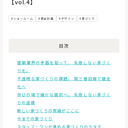
【vol.4】
ショールーム
資金計画
デザイン
家づくり
目次
建築業界の矛盾を知って、 失敗しない家づく
りを。
不透明な家づくりの課題。 第三者目線で健全
化へ
学びの場で確かな選択へ。 失敗しない家づく
りの道標
新しい家づくりの常識がここに
今までの家づくり
スタッフ・ワンが進める家づくりのカタチ