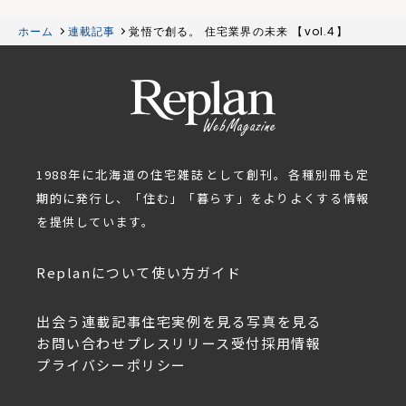
ホーム
連載記事
覚悟で創る。 住宅業界の未来 【vol.4】
1988年に北海道の住宅雑誌として創刊。各種別冊も定
期的に発行し、「住む」「暮らす」をよりよくする情報
を提供しています。
Replanについて
使い方ガイド
出会う
連載記事
住宅実例を見る
写真を見る
お問い合わせ
プレスリリース受付
採用情報
プライバシーポリシー