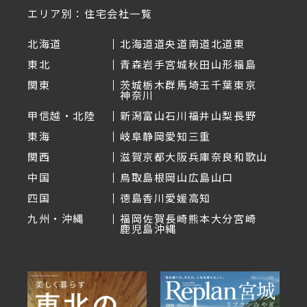
エリア別：住宅会社一覧
北海道
北海道
道央
道南
道北
道東
東北
青森
岩手
宮城
秋田
山形
福島
関東
茨城
栃木
群馬
埼玉
千葉
東京
神奈川
甲信越・北陸
新潟
富山
石川
福井
山梨
長野
東海
岐阜
静岡
愛知
三重
関西
滋賀
京都
大阪
兵庫
奈良
和歌山
中国
鳥取
島根
岡山
広島
山口
四国
徳島
香川
愛媛
高知
九州・沖縄
福岡
佐賀
長崎
熊本
大分
宮崎
鹿児島
沖縄