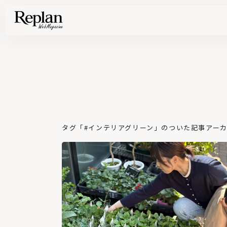
家づくりの基礎知識や空間づくりのコツなど、暮らしに役立つ情報を発信中！
住まいと暮らしの実例を写真と記事で丁寧にわかりやすくご紹介します
部位別の実例写真から、自分らしい住まいのアイデアや好み見つけてみませんか。
Find your house photos
タグ「#インテリアグリーン」のついた記事アーカイブ