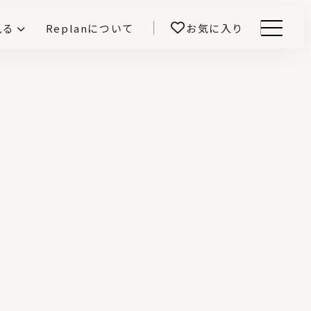
見る
Replanについて
お気に入り
Menu
E -インテリアと暮らす-
開！
鎌田紀彦のQ1.0住宅デザイン論
前真之のいごこちの科学