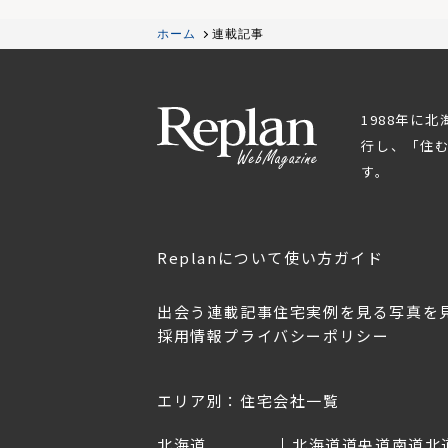
ホーム
連載記事
1988年に
行し、「住
す。
Replanについて
使い方ガイド
出会う
連載記事
住宅実例を見る
写真を
採用情報
プライバシーポリシー
OL.152
美しく暮らす 東北のデザ
Replan宮城2026
イン住宅2026
2026年7月30日
2026年3月11日
エリア別：住宅会社一覧
北海道
北海道
道央
道南
道北