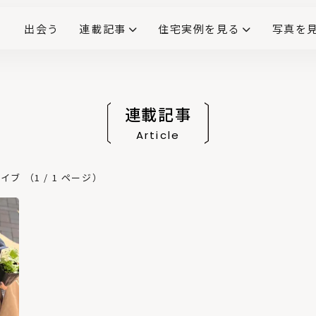
出会う
連載記事
住宅実例を見る
写真を
リノベーションで生まれ変わった、造作が映える住まい
ダイニングテーブル
(258)
キッチン収納
大開口
対面式キッチン
キッチンカウンター
この会社、ここがすごい！
INTERIOR&LIF
こだわりモデルハウス大公
連載記事
Article
 （1 / 1 ページ）