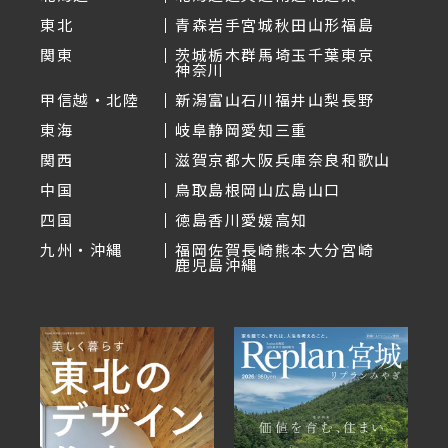
東北
青森
岩手
宮城
秋田
山形
福島
関東
茨城
栃木
群馬
埼玉
千葉
東京
神奈川
甲信越・北陸
新潟
富山
石川
福井
山梨
長野
東海
岐阜
静岡
愛知
三重
関西
滋賀
京都
大阪
兵庫
奈良
和歌山
中国
鳥取
島根
岡山
広島
山口
四国
徳島
香川
愛媛
高知
九州・沖縄
福岡
佐賀
長崎
熊本
大分
宮崎
鹿児島
沖縄