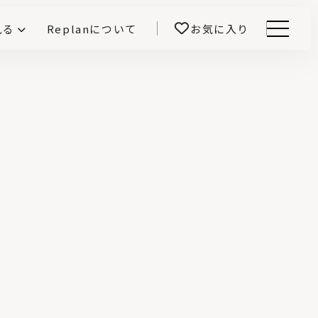
見る
Replanについて
お気に入り
Menu
E -インテリアと暮らす-
開！
鎌田紀彦のQ1.0住宅デザイン論
前真之のいごこちの科学