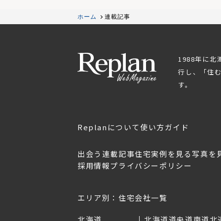
ホーム
連載記事
1988年に
行し、「住
す。
Replanについて
使い方ガイド
出会う
連載記事
住宅実例を見る
写真を
採用情報
プライバシーポリシー
OL.152
美しく暮らす 東北のデザ
Replan宮城2026
イン住宅2026
2026年7月30日
2026年3月11日
エリア別：住宅会社一覧
北海道
北海道
道央
道南
道北