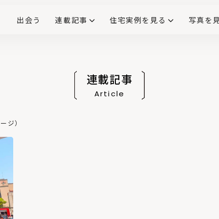
出会う
連載記事
住宅実例を見る
写真を
リノベーションで生まれ変わった、造作が映える住まい
ダイニングテーブル
(258)
キッチン収納
大開口
対面式キッチン
キッチンカウンター
この会社、ここがすごい！
INTERIOR&LIF
こだわりモデルハウス大公
連載記事
Article
ページ）