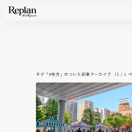
家づくりの基礎知識や空間づくりのコツなど、暮らしに役立つ情報を発信中！
住まいと暮らしの実例を写真と記事で丁寧にわかりやすくご紹介します
部位別の実例写真から、自分らしい住まいのアイデアや好み見つけてみませんか。
Find your house photos
タグ「#地方」のついた記事アーカイブ （1 / 1 