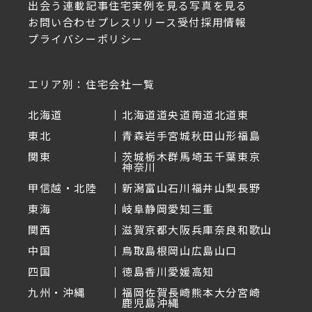
出会う
連載記事
住宅実例を見る
写真を見る
お問い合わせ
プレスリリース受付
採用情報
プライバシーポリシー
エリア別：住宅会社一覧
北海道
北海道
道央
道南
道北
道東
東北
青森
岩手
宮城
秋田
山形
福島
関東
茨城
栃木
群馬
埼玉
千葉
東京
神奈川
甲信越・北陸
新潟
富山
石川
福井
山梨
長野
東海
岐阜
静岡
愛知
三重
関西
滋賀
京都
大阪
兵庫
奈良
和歌山
中国
鳥取
島根
岡山
広島
山口
四国
徳島
香川
愛媛
高知
九州・沖縄
福岡
佐賀
長崎
熊本
大分
宮崎
鹿児島
沖縄