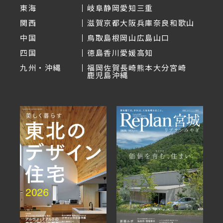
東海
岐阜
静岡
愛知
三重
関西
滋賀
京都
大阪
兵庫
奈良
和歌山
中国
鳥取
島根
岡山
広島
山口
四国
徳島
香川
愛媛
高知
九州・沖縄
福岡
佐賀
長崎
熊本
大分
宮崎
鹿児島
沖縄