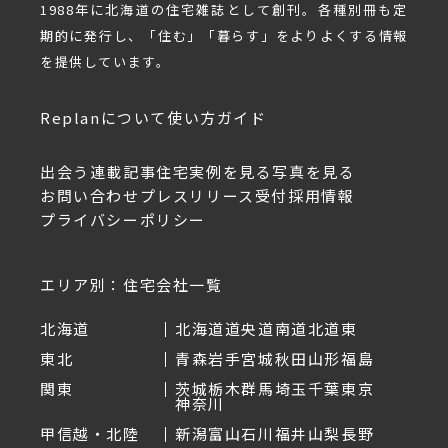
1988年に北海道の住宅雑誌として創刊。各種別冊も定
期的に発行し、「住む」「暮らす」をよりよくする情報
を提供しています。
Replanについて
使い方ガイド
出会う
連載記事
住宅実例を見る
写真を見る
お問い合わせ
プレスリリース受付
採用情報
プライバシーポリシー
エリア別：住宅会社一覧
北海道
北海道
道央
道南
道北
道東
東北
青森
岩手
宮城
秋田
山形
福島
関東
茨城
栃木
群馬
埼玉
千葉
東京
神奈川
甲信越・北陸
新潟
富山
石川
福井
山梨
長野