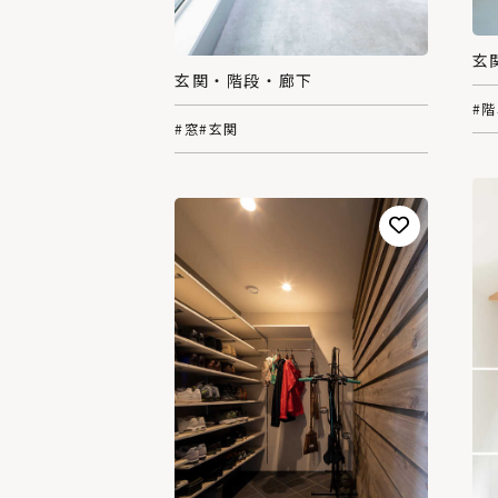
玄
玄関・階段・廊下
#
#窓
#玄関