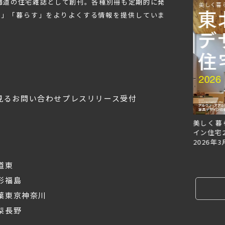
北海道の住宅雑誌として創刊。各種別冊も定期的に発
む」「暮らす」をよりよくする情報を提供していま
見る
お問い合わせ
プレスリリース受付
Replan北海道VOL.153
Replan北海道VOL.152
美しく暮
2026年6月27日
2026年3月28日
イン住宅2
2026年3
道東
形
福島
葉
東京
神奈川
梨
長野