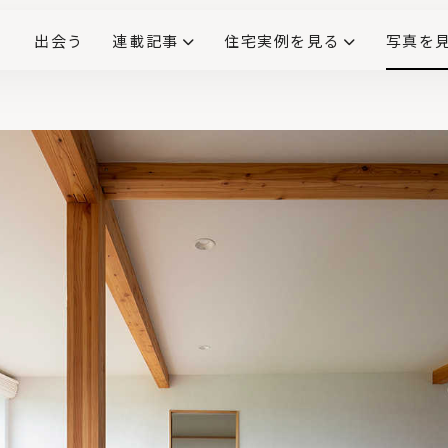
出会う
連載記事
住宅実例を見る
写真を
リノベーションで生まれ変わった、造作が映える住まい
ダイニングテーブル
(258)
キッチン収納
大開口
対面式キッチン
キッチンカウンター
この会社、ここがすごい！
INTERIOR&LIF
こだわりモデルハウス大公