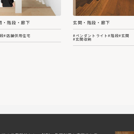
関・階段・廊下
玄関・階段・廊下
階段
#店舗併用住宅
#ペンダントライト
#階段
#玄関
#玄関収納