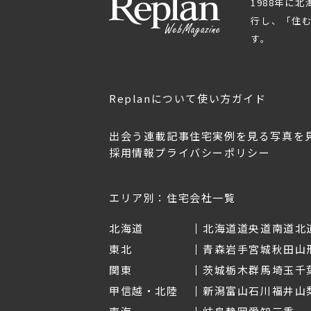
1988年に
行し、「住
す。
Replanについて
使い方ガイド
出会う
連載記事
住宅実例を見る
写真を
採用情報
プライバシーポリシー
OL.152
美しく暮らす 東北のデザ
Replan宮城2026
イン住宅2026
2026年7月30日
2026年3月11日
エリア別：住宅会社一覧
北海道
北海道
道央
道南
道北
東北
青森
岩手
宮城
秋田
山
関東
茨城
栃木
群馬
埼玉
千
甲信越・北陸
新潟
富山
石川
福井
山