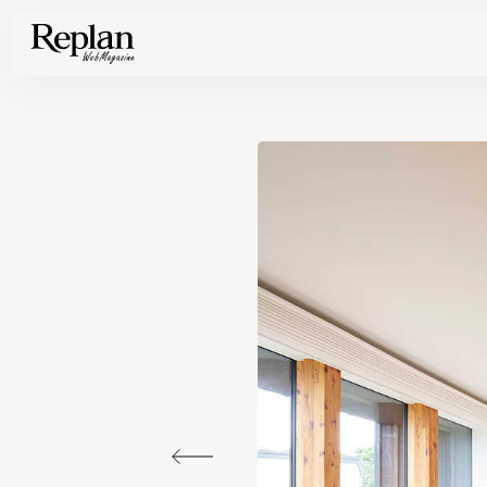
家づくりの基礎知識や空間づくりのコツなど、暮らしに役立つ情報を発信中！
住まいと暮らしの実例を写真と記事で丁寧にわかりやすくご紹介します
部位別の実例写真から、自分らしい住まいのアイデアや好み見つけてみませんか。
Find your house photos