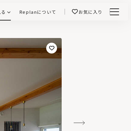
見る
Replanについて
お気に入り
Menu
E -インテリアと暮らす-
開！
鎌田紀彦のQ1.0住宅デザイン論
前真之のいごこちの科学