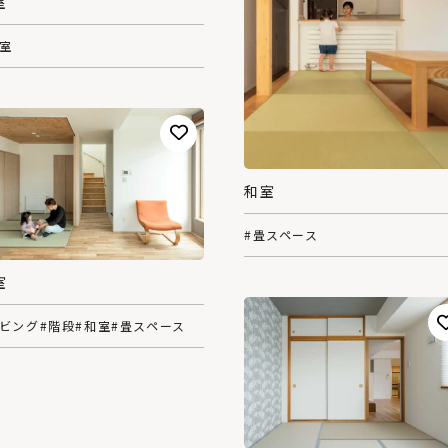
室
和室
和室
#畳スペース
室
リビング
#階段
#和室
#畳スペース