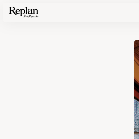
家づくりの基礎知識や空間づくりのコツなど、暮らしに役立つ情報を発信中！
住まいと暮らしの実例を写真と記事で丁寧にわかりやすくご紹介します
部位別の実例写真から、自分らしい住まいのアイデアや好み見つけてみませんか。
Find your house photos