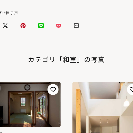
り
#障子戸
カテゴリ「和室」の写真