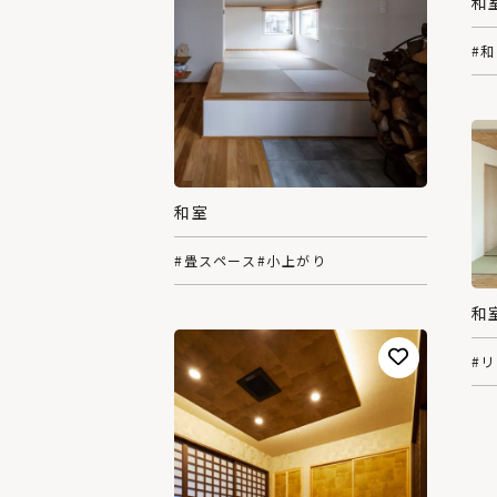
和
#
和室
#畳スペース
#小上がり
和
#