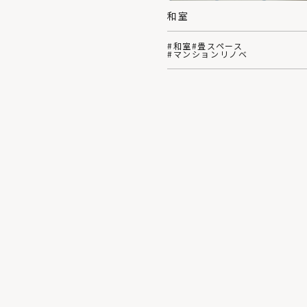
和室
#和室
#畳スペース
#マンションリノベ