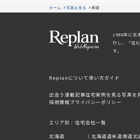
ホーム
写真を見る
和室
1988年に
行し、「住
す。
Replanについて
使い方ガイド
出会う
連載記事
住宅実例を見る
写真を
採用情報
プライバシーポリシー
OL.152
美しく暮らす 東北のデザ
Replan宮城2026
イン住宅2026
2026年7月30日
2026年3月11日
エリア別：住宅会社一覧
北海道
北海道
道央
道南
道北