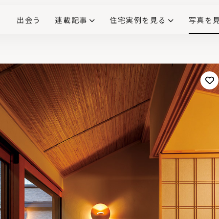
出会う
連載記事
住宅実例を見る
写真を
リノベーションで生まれ変わった、造作が映える住まい
ダイニングテーブル
(258)
キッチン収納
大開口
対面式キッチン
キッチンカウンター
この会社、ここがすごい！
INTERIOR&LIF
こだわりモデルハウス大公