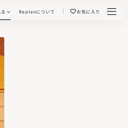
見る
Replanについて
お気に入り
Menu
E -インテリアと暮らす-
開！
鎌田紀彦のQ1.0住宅デザイン論
前真之のいごこちの科学