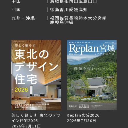
中国
鳥取
島根
岡山
広島
山口
四国
徳島
香川
愛媛
高知
九州・沖縄
福岡
佐賀
長崎
熊本
大分
宮崎
鹿児島
沖縄
美しく暮らす 東北のデザ
Replan宮城2026
Re
イン住宅2026
2026年7月30日
2
2026年3月11日