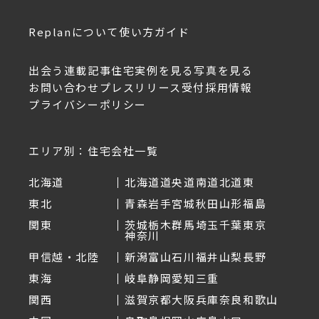
Replanについて
使い方ガイド
出会う
連載記事
住宅実例を見る
写真を見る
お問い合わせ
プレスリリース受付
採用情報
プライバシーポリシー
エリア別：住宅会社一覧
北海道
北海道
道央
道南
道北
道東
東北
青森
岩手
宮城
秋田
山形
福島
関東
茨城
栃木
群馬
埼玉
千葉
東京
神奈川
甲信越・北陸
新潟
富山
石川
福井
山梨
長野
東海
岐阜
静岡
愛知
三重
関西
滋賀
京都
大阪
兵庫
奈良
和歌山